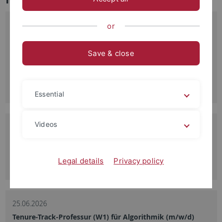
06.07.2026
or
Technische/r Assistent/in (m/w/d, E9b TV-L, 100%)
Mathematisch-Naturwissenschaftliche Fakultät, Institut für
Save & close
Organische Chemie
Read more
Essential
Videos
02.07.2026
Faculty of Science Day 2026: PI Innovation Award 2026
Read more
Legal details
Privacy policy
25.06.2026
Tenure-Track-Professur (W1) für Algorithmik (m/w/d)