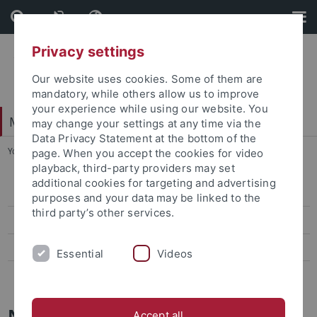
Skip
Skip
to
to
content
footer
Privacy settings
Our website uses cookies. Some of them are
mandatory, while others allow us to improve
your experience while using our website. You
Mathematisch-Naturwissenschaftliche Fakultät
may change your settings at any time via the
Data Privacy Statement at the bottom of the
You are here:
Startseite
...
Newsarchiv
page. When you accept the cookies for video
playback, third-party providers may set
additional cookies for targeting and advertising
Aktuelle Ausschreibungen
purposes and your data may be linked to the
third party’s other services.
News aus der Fakultät
Newsarchiv
Essential
Videos
Stellenangebote
Newsarchiv der MNF
Accept all