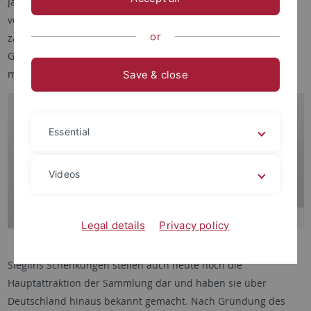
Jahrhunderts vor allem durch zahlreiche Stiftungen von Ernst
von Sieglin, einem Industriellen aus Stuttgart, gelegt. Hierzu
or
zählen die berühmte Opferkammer des Seschemnofer aus
Gize sowie der Kastensarg des Idi aus Assiut, dessen Deckel
mit einer nur selten bezeugten Sternuhr (Abb. 1) dekoriert ist.
Save & close
Essential
Videos
Legal details
Privacy policy
Abb. 1: Sarg des Idi (Inv. Nr. 6).
Sieglins Schenkungen stellen auch heute noch die
Hauptattraktion der Sammlung dar und haben sie über
Deutschland hinaus bekannt gemacht. Nach Gründung des