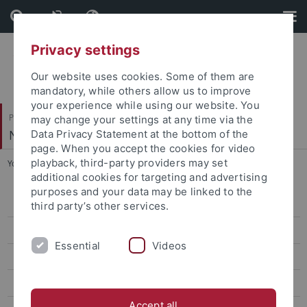
Skip
Skip
to
to
content
footer
Privacy settings
Our website uses cookies. Some of them are
mandatory, while others allow us to improve
your experience while using our website. You
Philosophische Fakultät
may change your settings at any time via the
Neuere Geschichte
Data Privacy Statement at the bottom of the
page. When you accept the cookies for video
playback, third-party providers may set
You are here:
Startseite
...
Tagungen
additional cookies for targeting and advertising
purposes and your data may be linked to the
Dr. Christine Absmeier
third party’s other services.
Dr. Laura Dierksmeier
Essential
Videos
Louis-David Finkeldei
Ph. D. Stephen Francis
Accept all