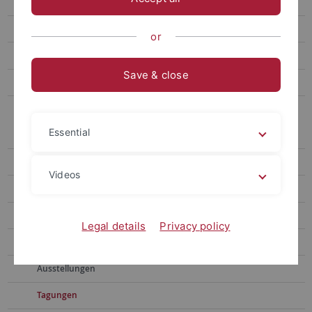
Dr. phil. Maike Hausen
Ph. D. Courtney Jeanne Rivard
or
Prof. Dr. Lutum-Lenger
Save & close
PD Dr. S. O. Müller
Archiv der Lehrbeauftragten
Essential
E. Löffler
Dr. Mährle
Videos
Vita
Publikationen
Legal details
Privacy policy
Lehrveranstaltungen
Ausstellungen
Tagungen