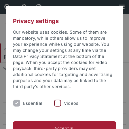
Skip
Skip
to
to
content
footer
Privacy settings
Our website uses cookies. Some of them are
mandatory, while others allow us to improve
your experience while using our website. You
Philosophische Fakultät
may change your settings at any time via the
Prof. Dr. Jörg Robert
Data Privacy Statement at the bottom of the
page. When you accept the cookies for video
playback, third-party providers may set
You are here:
Startseite
...
Tagungen, Workshops
additional cookies for targeting and advertising
purposes and your data may be linked to the
Trilaterale Forschungskonferenzen: Freiheit der Kunst
third party’s other services.
4. EdiKo Workshop
Essential
Videos
Workshop Deutsch-Italienischer Kulturtransfer
Tagung Traum, Halluzination, Phantasmagorie
Accept all