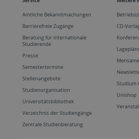
Service
Weitere 
Amtliche Bekanntmachungen
Betriebs
Barrierefreie Zugänge
CD-Vorla
Beratung für internationale
Konferen
Studierende
Lageplän
Presse
Mensam
Semestertermine
Newslette
Stellenangebote
Studium 
Studienorganisation
Unishop
Universitätsbibliothek
Veransta
Verzeichnis der Studiengänge
Zentrale Studienberatung