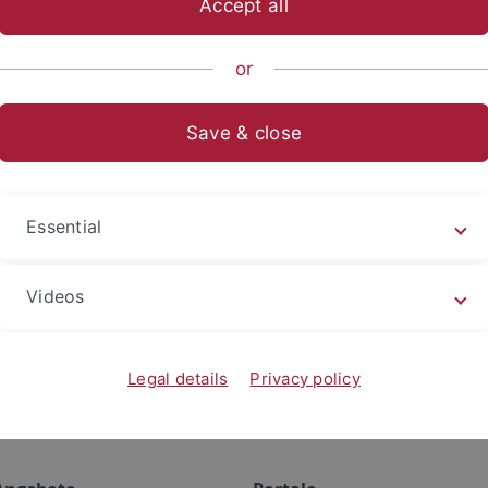
Accept all
or
Dr. Inga Hennecke
Save & close
ionen
 und Vorträge
Essential
Videos
Legal details
Privacy policy