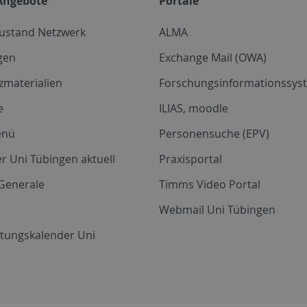
Angebote
Portale
zustand Netzwerk
ALMA
gen
Exchange Mail (OWA)
zmaterialien
Forschungsinformationssyst
e
ILIAS, moodle
enü
Personensuche (EPV)
r Uni Tübingen aktuell
Praxisportal
Generale
Timms Video Portal
Webmail Uni Tübingen
ltungskalender Uni