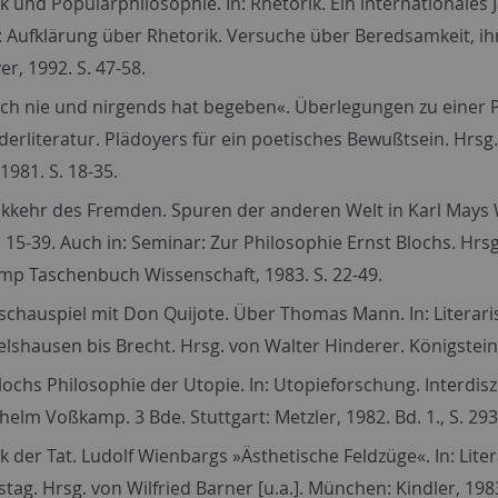
k und Popularphilosophie. In: Rhetorik. Ein internationales J
 Aufklärung über Rhetorik. Versuche über Beredsamkeit, i
r, 1992. S. 47-58.
ch nie und nirgends hat begeben«. Überlegungen zu einer Poe
derliteratur. Plädoyers für ein poetisches Bewußtsein. Hrsg
 1981. S. 18-35.
kkehr des Fremden. Spuren der anderen Welt in Karl Mays W
. 15-39. Auch in: Seminar: Zur Philosophie Ernst Blochs. Hr
mp Taschenbuch Wissenschaft, 1983. S. 22-49.
chauspiel mit Don Quijote. Über Thomas Mann. In: Literari
shausen bis Brecht. Hrsg. von Walter Hinderer. Königstein/
lochs Philosophie der Utopie. In: Utopieforschung. Interdisz
helm Voßkamp. 3 Bde. Stuttgart: Metzler, 1982. Bd. 1., S. 293
k der Tat. Ludolf Wienbargs »Ästhetische Feldzüge«. In: Lit
tag. Hrsg. von Wilfried Barner [u.a.]. München: Kindler, 198