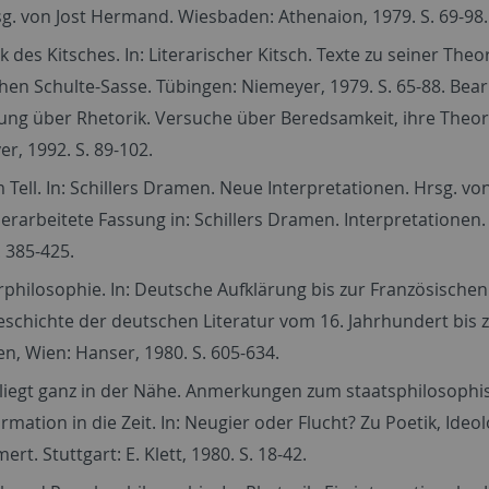
sg. von Jost Hermand. Wiesbaden: Athenaion, 1979. S. 69-98.
k des Kitsches. In: Literarischer Kitsch. Texte zu seiner The
hen Schulte-Sasse. Tübingen: Niemeyer, 1979. S. 65-88. Bear
ung über Rhetorik. Versuche über Beredsamkeit, ihre Theo
r, 1992. S. 89-102.
 Tell. In: Schillers Dramen. Neue Interpretationen. Hrsg. von
erarbeitete Fassung in: Schillers Dramen. Interpretationen.
. 385-425.
philosophie. In: Deutsche Aufklärung bis zur Französische
eschichte der deutschen Literatur vom 16. Jahrhundert bis 
, Wien: Hanser, 1980. S. 605-634.
 liegt ganz in der Nähe. Anmerkungen zum staatsphilosoph
rmation in die Zeit. In: Neugier oder Flucht? Zu Poetik, Ideo
ert. Stuttgart: E. Klett, 1980. S. 18-42.