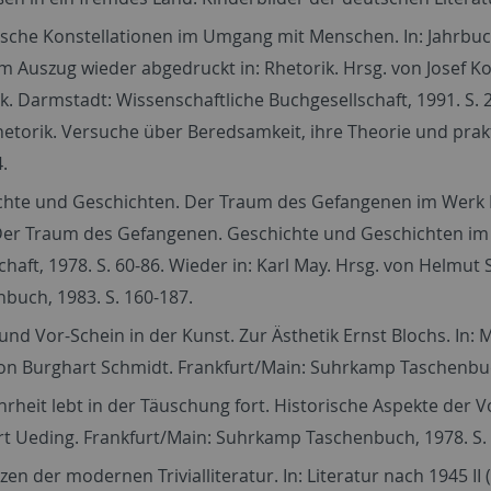
sche Konstellationen im Umgang mit Menschen. In: Jahrbuch f
Im Auszug wieder abgedruckt in: Rhetorik. Hrsg. von Josef 
k. Darmstadt: Wissenschaftliche Buchgesellschaft, 1991. S. 2
etorik. Versuche über Beredsamkeit, ihre Theorie und prak
.
hte und Geschichten. Der Traum des Gefangenen im Werk Kar
 Der Traum des Gefangenen. Geschichte und Geschichten im 
chaft, 1978. S. 60-86. Wieder in: Karl May. Hrsg. von Helmu
buch, 1983. S. 160-187.
und Vor-Schein in der Kunst. Zur Ästhetik Ernst Blochs. In: 
on Burghart Schmidt. Frankfurt/Main: Suhrkamp Taschenbuc
rheit lebt in der Täuschung fort. Historische Aspekte der Vor
t Ueding. Frankfurt/Main: Suhrkamp Taschenbuch, 1978. S. 
en der modernen Trivialliteratur. In: Literatur nach 1945 I