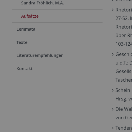
Sandra Fröhlich, M.A.
Rhetori
Aufsätze
27-52. 
Rhetori
Lemmata
über Rh
Texte
103-124
Geschic
Literaturempfehlungen
u.d.T.:
Kontakt
Gesells
Taschen
Schein 
Hrsg. v
Die Wah
von Ger
Tendenz