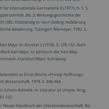
ür Internationale Germanistik 9 (1977). H. 1, S.
Kopperschmidt. Bd. 2: Wirkungsgeschichte der
61-282. Vollständig in: Gert Ueding: Aufklärung
tische Bewährung. Tübingen: Niemeyer, 1992. S.
l Mays. In: Kontext 2 (1978). S. 109-132. Auch
Werk Karl Mays. In: Jahrbuch der Karl-May-
t Schmiedt. Frankfurt/Main: Suhrkamp
Materialien zu Ernst Blochs »Prinzip Hoffnung«.
h Wissenschaft, 1978. S. 446-464.
-Schein-Ästhetik. In: Literatur ist Utopie. Hrsg.
81-102.
I (= Neues Handbuch der Literaturwissenschaft, Bd.