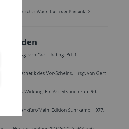
ung
Historisches Wörterbuch der Rhetorik
melbänden
cheins. Hrsg. von Gert Ueding. Bd. 1.
t Bloch: Ästhetik des Vor-Scheins. Hrsg. von Gert
Ernst Blochs Wirkung. Ein Arbeitsbuch zum 90.
ge Jens. Frankfurt/Main: Edition Suhrkamp, 1977.
ur. In: Neue Sammlung 17 (1977). S. 344-356.