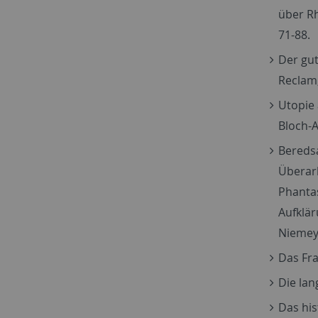
über Rh
71-88.
Der gut
Reclam,
Utopie 
Bloch-A
Beredsa
Überarb
Phantas
Aufklär
Niemeye
Das Fra
Die lan
Das his