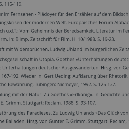
 S. 115-119.
ur im Fernsehen - Plädoyer für den Erzähler auf dem Bildsch
ungskrisen der modernen Welt. Europäisches Forum Alpbach 
ch u.d.T.: Vom Geheimnis der Beredsamkeit. Literatur im Fe
rm. In: Blimp. Zeitschrift für Film, H. 10/1988. S. 19-23.
ft mit Widersprüchen. Ludwig Uhland im bürgerlichen Zeitalt
chsgesellschaft in Utopia. Goethes »Unterhaltungen deuts
: Unterhaltungen deutscher Ausgewanderten. Hrsg. von Gert
. 167-192. Wieder in: Gert Ueding: Aufklärung über Rhetori
che Bewährung. Tübingen: Niemeyer, 1992. S. 125-137.
ung mit der Natur. Zu Goethes »Erlkönig«. In: Gedichte und
E. Grimm. Stuttgart: Reclam, 1988. S. 93-107.
störung des Paradieses. Zu Ludwig Uhlands »Das Glück von E
e Balladen. Hrsg. von Gunter E. Grimm. Stuttgart: Reclam, 1