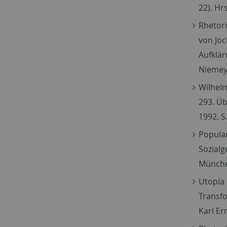
22). Hr
Rhetori
von Joc
Aufklär
Niemeye
Wilhelm
293. Üb
1992. S
Popular
Sozialg
München
Utopia
Transfo
Karl Erm