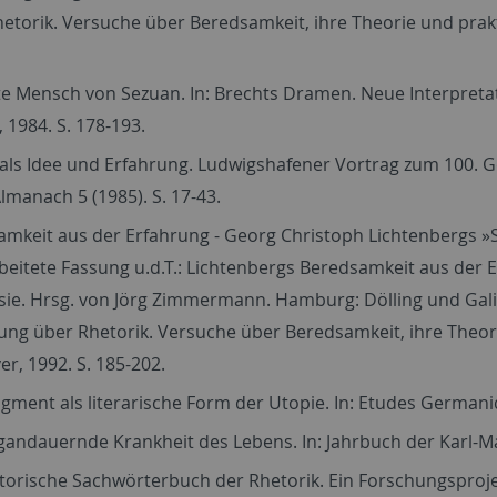
etorik. Versuche über Beredsamkeit, ihre Theorie und prak
e Mensch von Sezuan. In: Brechts Dramen. Neue Interpretat
 1984. S. 178-193.
als Idee und Erfahrung. Ludwigshafener Vortrag zum 100. G
lmanach 5 (1985). S. 17-43.
mkeit aus der Erfahrung - Georg Christoph Lichtenbergs »Sud
eitete Fassung u.d.T.: Lichtenbergs Beredsamkeit aus der Er
ie. Hrsg. von Jörg Zimmermann. Hamburg: Dölling und Galitz
ung über Rhetorik. Versuche über Beredsamkeit, ihre Theo
r, 1992. S. 185-202.
gment als literarische Form der Utopie. In: Etudes Germaniqu
gandauernde Krankheit des Lebens. In: Jahrbuch der Karl-May
torische Sachwörterbuch der Rhetorik. Ein Forschungsprojekt