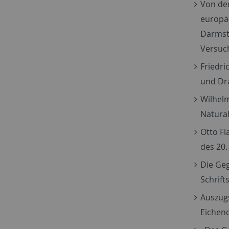
Von der
europäi
Darmsta
Versuch
Friedri
und Dra
Wilhelm
Natural
Otto Fl
des 20.
Die Geg
Schrift
Auszug
Eichend