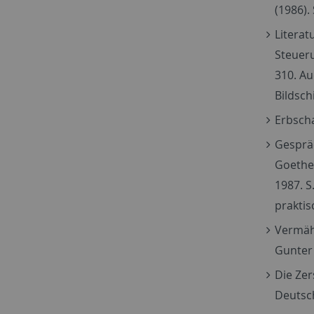
(1986).
Literat
Steuer
310. Au
Bildschi
Erbscha
Gesprä
Goethe
1987. S
praktis
Vermähl
Gunter 
Die Zer
Deutsch