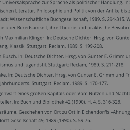
 Universalsprache zur Sprache als politischer Handlung. In
schen Literatur, Philosophie und Politik von der Antike bis
dt: Wissenschaftliche Buchgesellschaft, 1989. S. 294-315. W
e über Beredsamkeit, ihre Theorie und praktische Bewährun
ch Maximilian Klinger. In: Deutsche Dichter. Hrsg. von Gunt
ng, Klassik. Stuttgart: Reclam, 1989. S. 199-208.
 Busch. In: Deutsche Dichter. Hrsg. von Gunter E. Grimm un
ismus und Jugendstil. Stuttgart: Reclam, 1989. S. 211-218.
ake. In: Deutsche Dichter. Hrsg. von Gunter E. Grimm und Fr
 Jahrhunderts. Stuttgart: Reclam, 1989. S. 170-177.
enwart eines großen Kapitals oder Vom Nutzen und Nachteil
steller. In: Buch und Bibliothek 42 (1990). H. 4, S. 316-328.
sräume. Geschehen von Ort zu Ort in Eichendorffs »Ahnung 
orff-Gesellschaft 49, 1989 (1990). S. 59-76.