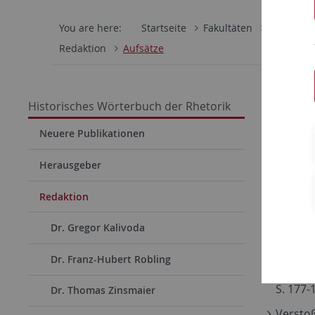
You are here:
Startseite
Fakultäten
Philosoph
Redaktion
Aufsätze
Aufs
Historisches Wörterbuch der Rhetorik
Blochs 
Neuere Publikationen
Frankfu
Herausgeber
Tagtrau
Redaktion
Ueding.
Traumli
Dr. Gregor Kalivoda
Geburts
Dr. Franz-Hubert Robling
Geschic
S. 177-
Dr. Thomas Zinsmaier
Verstoß