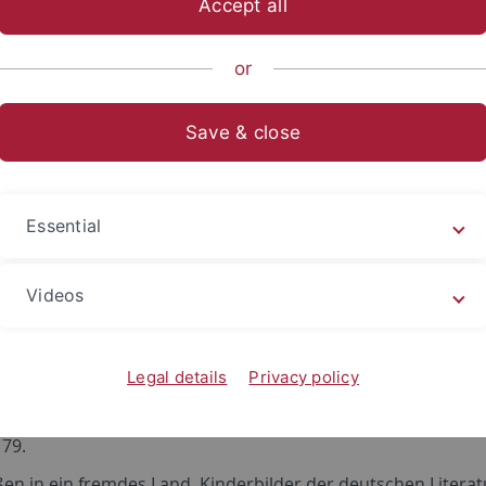
Accept all
ische Fakultät
...
Seminar für Allgemeine Rhetorik
Forsch
or
Save & close
ätze in Zeitschriften und Sam
Ästhetik des Vor-Scheins. In: Ernst Bloch: Ästhetik des Vor-S
Essential
rt/Main: Edition Suhrkamp, 1974. S. 7-27.
m, künstlerische Produktivität und der Werkprozeß. In: Erns
Videos
 Bd. 2. Frankfurt/Main: Edition Suhrkamp, 1974. S. 7-22.
teratur. Über literarische Erfahrung und ihre Wirkung. In: 
tag. Frankfurt/Main: Suhrkamp, 1975. S. 251-270.
Legal details
Privacy policy
htsschreibung als Kunst. In: Über Hans Mayer. Hrsg. von In
179.
en in ein fremdes Land. Kinderbilder der deutschen Literat