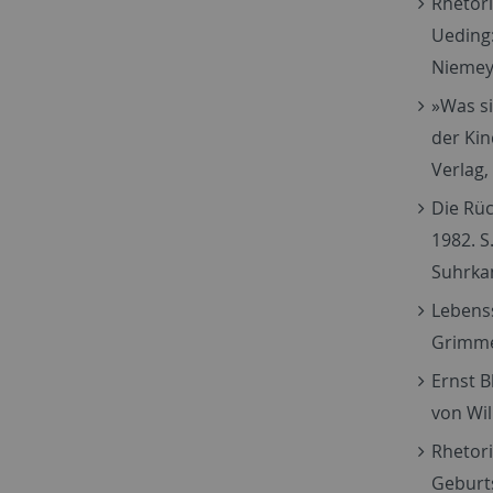
Rhetori
Ueding:
Niemeye
»Was si
der Kin
Verlag,
Die Rüc
1982. S
Suhrka
Lebenss
Grimmel
Ernst B
von Wil
Rhetori
Geburts