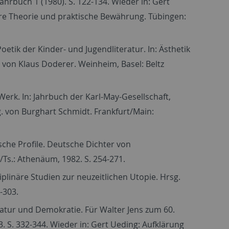
ahrbuch 1 (1980). S. 122-134. Wieder in: Gert
hre Theorie und praktische Bewährung. Tübingen:
tik der Kinder- und Jugendliteratur. In: Ästhetik
. von Klaus Doderer. Weinheim, Basel: Beltz
erk. In: Jahrbuch der Karl-May-Gesellschaft,
sg. von Burghart Schmidt. Frankfurt/Main:
sche Profile. Deutsche Dichter von
Ts.: Athenäum, 1982. S. 254-271.
iplinäre Studien zur neuzeitlichen Utopie. Hrsg.
-303.
eratur und Demokratie. Für Walter Jens zum 60.
3. S. 332-344. Wieder in: Gert Ueding: Aufklärung