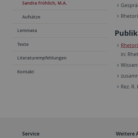
Sandra Fröhlich, M.A.
Gesprä
Rhetori
Aufsätze
Lemmata
Publik
Texte
Rhetor
in: Rhe
Literaturempfehlungen
Wissens
Kontakt
zusamme
Rez. R.
Service
Weitere 