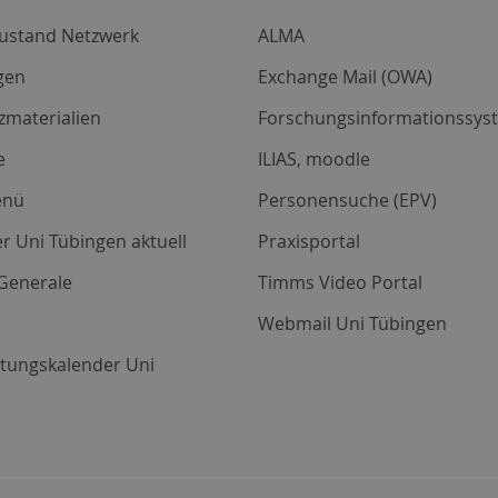
zustand Netzwerk
ALMA
gen
Exchange Mail (OWA)
zmaterialien
Forschungsinformationssyst
e
ILIAS, moodle
enü
Personensuche (EPV)
r Uni Tübingen aktuell
Praxisportal
Generale
Timms Video Portal
Webmail Uni Tübingen
ltungskalender Uni