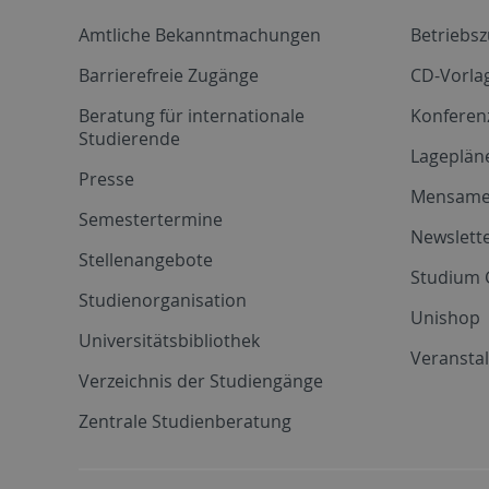
Amtliche Bekanntmachungen
Betriebs
Barrierefreie Zugänge
CD-Vorla
Beratung für internationale
Konferen
Studierende
Lageplän
Presse
Mensam
Semestertermine
Newslette
Stellenangebote
Studium 
Studienorganisation
Unishop
Universitätsbibliothek
Veransta
Verzeichnis der Studiengänge
Zentrale Studienberatung