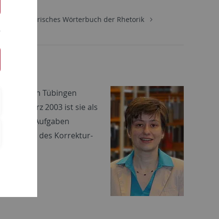
ung
Historisches Wörterbuch der Rhetorik
iversität in Tübingen
. Seit März 2003 ist sie als
ätig. Ihre Aufgaben
erwachung des Korrektur-