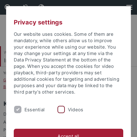
Skip
Skip
to
to
content
footer
Privacy settings
Our website uses cookies. Some of them are
mandatory, while others allow us to improve
your experience while using our website. You
Wirtschafts- und Sozialwissenschaftliche Fakultät
may change your settings at any time via the
Institut für Soziologie
Data Privacy Statement at the bottom of the
page. When you accept the cookies for video
playback, third-party providers may set
You are here:
Startseite
...
additional cookies for targeting and advertising
Globale Institutionalisierung der Personenkategorie „Menschen mit
purposes and your data may be linked to the
Behinderungen“
third party’s other services.
Kurzbeschreibung
Essential
Videos
Die Dissertation untersucht in einer wissenssoziologischen
Analyseperspektive den Konstruktionsprozess der globalen
Personenkategorie der „Menschen mit Behinderungen“ im
Accept all