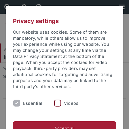
Skip
Skip
to
to
content
footer
Privacy settings
Our website uses cookies. Some of them are
mandatory, while others allow us to improve
your experience while using our website. You
Wirtschafts- und Sozialwissenschaftliche Fakultät
may change your settings at any time via the
Institut für Sportwissenschaft
Data Privacy Statement at the bottom of the
page. When you accept the cookies for video
playback, third-party providers may set
You are here:
Startseite
...
additional cookies for targeting and advertising
Sportökonomik, Sportmanagement und Sportpublizistik
purposes and your data may be linked to the
third party’s other services.
Sportökonomik, Sportmanagement und Sportpublizistik
Essential
Videos
Team
Lehre
Forschung
Accept all