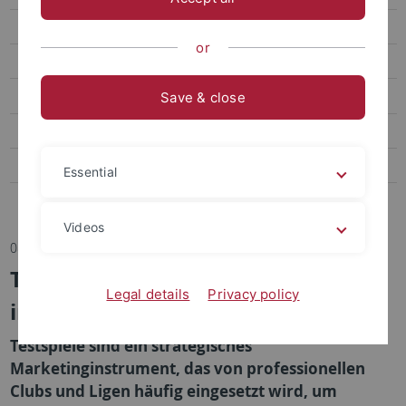
Transfer
or
Sportpsychologie und Methodenlehre
Biomechanik, Bewegungs- und Trainingswissenschaft
Save & close
Sozialwissenschaften des Sports
Bildungs- und Gesundheitsforschung im Sport
Essential
Abteilung Sportmedizin, Universitätsklinikum
Videos
08.11.2023
The Global Game – Wie Testspiele
Legal details
Privacy policy
im Ausland die Nachfrage fördern
Testspiele sind ein strategisches
Marketinginstrument, das von professionellen
Clubs und Ligen häufig eingesetzt wird, um