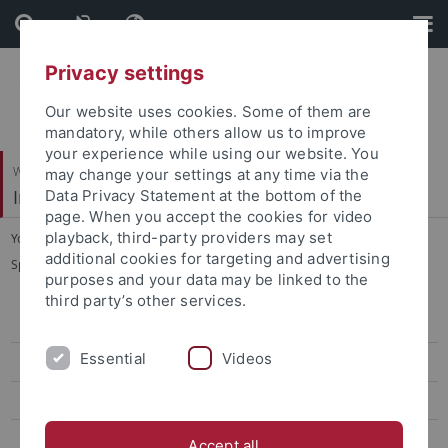
Skip
Skip
to
to
content
footer
Privacy settings
Our website uses cookies. Some of them are
mandatory, while others allow us to improve
your experience while using our website. You
Wirtschafts- und Sozialwissenschaftliche Fakultät
may change your settings at any time via the
Institut für Sportwissenschaft
Data Privacy Statement at the bottom of the
page. When you accept the cookies for video
playback, third-party providers may set
You are here:
Startseite
...
additional cookies for targeting and advertising
Sportökonomik, Sportmanagement und Sportpublizistik
purposes and your data may be linked to the
third party’s other services.
Sportökonomik, Sportmanagement und Sportpublizistik
Essential
Videos
Team
Lehre
Forschung
Accept all