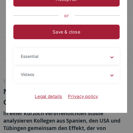
Transfer
or
Sportpsychologie und Methodenlehre
Biomechanik, Bewegungs- und Trainingswissenschaft
Save & close
Sozialwissenschaften des Sports
Bildungs- und Gesundheitsforschung im Sport
Essential
Abteilung Sportmedizin, Universitätsklinikum
Videos
10.02.2026
Neue Publikation in Annals of
Legal details
Privacy policy
Operations Research
In einer kürzlich veröffentlichten Studie
analysieren Kollegen aus Spanien, den USA und
Tübingen gemeinsam den Effekt, der von