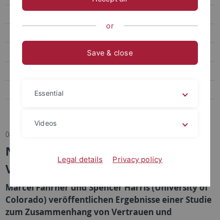
Transfer
or
Sportpsychologie und Methodenlehre
Biomechanik, Bewegungs- und Trainingswissenschaft
Save & close
Sozialwissenschaften des Sports
Bildungs- und Gesundheitsforschung im Sport
Essential
Abteilung Sportmedizin, Universitätsklinikum
Videos
04.05.2020
Neue Erkenntnisse zu Vertrauen in
Legal details
Privacy policy
Vorständen von Sportverbänden
Marcel Fahrner und Spencer Harris (University of
Colorado) veröffentlichen Ergebnisse einer Studie
zum Zusammenhang von Vertrauen und