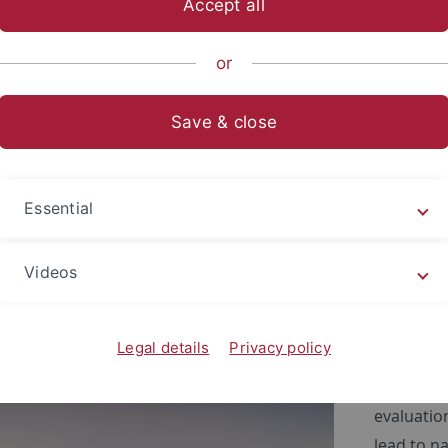
Accept all
ts- und Sozialwissenschaftliche Fakultät
...
Fachbereich Sozia
or
und Sportpublizistik
Save & close
1
nationale Presse berichtet übe
Essential
021 – Punktrichter im Skispringen bevorzu
ber dieses Ergebnis einer gemeinsamen Stu
Videos
lowski, die bald im Scandinavian Journal 
eten kürzlich zahlreiche Medien aus versc
Legal details
Privacy policy
Abstract:
evaluatio
lead to na