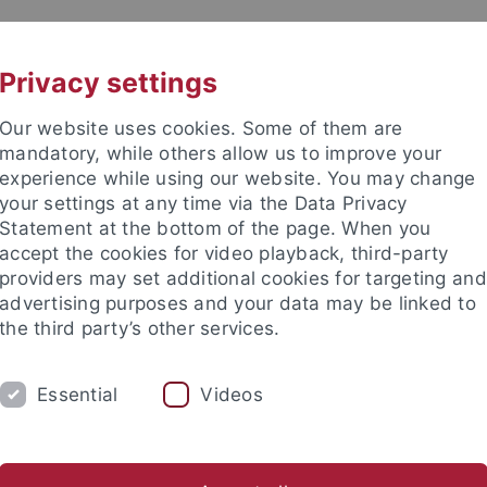
UNI A-Z
KONTAKT
Privacy settings
Our website uses cookies. Some of them are
mandatory, while others allow us to improve your
experience while using our website. You may change
your settings at any time via the Data Privacy
Statement at the bottom of the page. When you
e Fakultät
accept the cookies for video playback, third-party
schaft
providers may set additional cookies for targeting and
advertising purposes and your data may be linked to
the third party’s other services.
Essential
Videos
UM
FORSCHUNG
HOCHSCHULSPORT
bliothek
Partner / Förderer
Spitzensportförderung
Alu