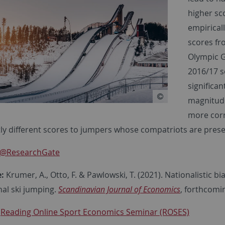
higher sco
empirical
scores fr
Olympic 
2016/17 s
significan
magnitude 
more corr
tly different scores to jumpers whose compatriots are prese
@ResearchGate
e:
Krumer, A., Otto, F. & Pawlowski, T. (2021). Nationalistic 
nal ski jumping.
Scandinavian Journal of Economics
, forthcomi
Reading Online Sport Economics Seminar (ROSES)