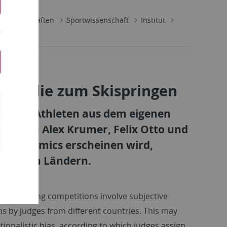
lwissenschaften
Sportwissenschaft
Institut
r Studie zum Skispringen
gen die Athleten aus dem eigenen
die von Alex Krumer, Felix Otto und
of Economics erscheinen wird,
hiedenen Ländern.
Ski jumping competitions involve subjective
ns by judges from different countries. This may
tionalistic bias, according to which judges assign