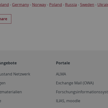
nland
-
Germany
-
Norway
-
Poland
-
Russia
-
Sweden
-
Ukrai
hare
Angebote
Portale
zustand Netzwerk
ALMA
gen
Exchange Mail (OWA)
zmaterialien
Forschungsinformationssyst
e
ILIAS, moodle