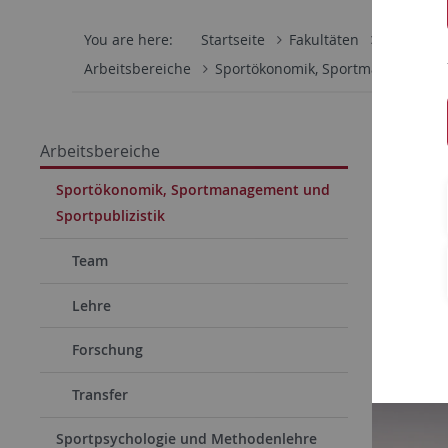
You are here:
Startseite
Fakultäten
Wirtschaf
Arbeitsbereiche
Sportökonomik, Sportmanagement 
11.03.202
Arbeitsbereiche
Inter
Sportökonomik, Sportmanagement und
Sportpublizistik
11.03.2
Land. Ü
Team
Tim Paw
Lehre
bericht
Forschung
Transfer
Sportpsychologie und Methodenlehre