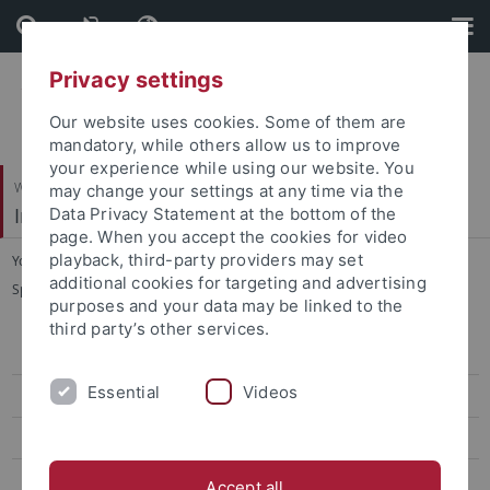
Skip
Skip
to
to
content
footer
Privacy settings
Our website uses cookies. Some of them are
mandatory, while others allow us to improve
your experience while using our website. You
Wirtschafts- und Sozialwissenschaftliche Fakultät
may change your settings at any time via the
Institut für Sportwissenschaft
Data Privacy Statement at the bottom of the
page. When you accept the cookies for video
playback, third-party providers may set
You are here:
Startseite
...
additional cookies for targeting and advertising
Sportökonomik, Sportmanagement und Sportpublizistik
purposes and your data may be linked to the
third party’s other services.
Sportökonomik, Sportmanagement und Sportpublizistik
Essential
Videos
Team
Lehre
Forschung
Accept all