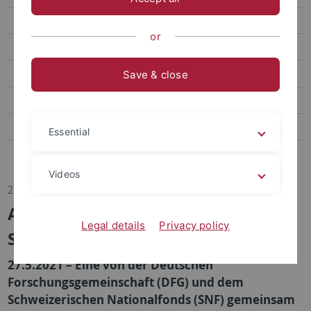
Transfer
or
Sportpsychologie und Methodenlehre
Biomechanik, Bewegungs- und Trainingswissenschaft
Save & close
Sozialwissenschaften des Sports
Bildungs- und Gesundheitsforschung im Sport
Essential
Abteilung Sportmedizin, Universitätsklinikum
Videos
27.05.2021
Arbeitsmarkteffekte öffentlicher
Legal details
Privacy policy
Sportförderausgaben
27.5.2021 – Eine von der Deutschen
Forschungsgemeinschaft (DFG) und dem
Schweizerischen Nationalfonds (SNF) gemeinsam