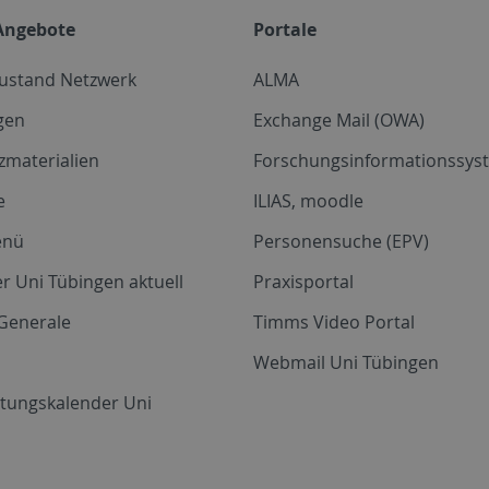
Angebote
Portale
zustand Netzwerk
ALMA
gen
Exchange Mail (OWA)
zmaterialien
Forschungsinformationssyst
e
ILIAS, moodle
enü
Personensuche (EPV)
r Uni Tübingen aktuell
Praxisportal
Generale
Timms Video Portal
Webmail Uni Tübingen
ltungskalender Uni