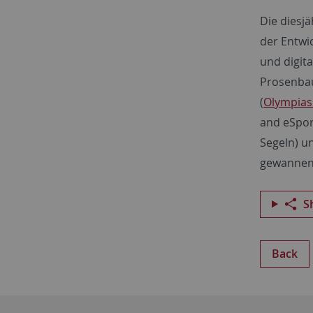
Die diesj
der Entwi
und digit
Prosenbau
(
Olympias
and eSpo
Segeln) u
gewannen 
S
Back