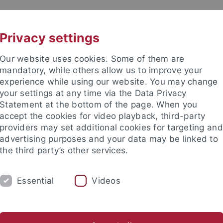
UNI A-Z
KONTAKT
Privacy settings
Our website uses cookies. Some of them are
mandatory, while others allow us to improve your
experience while using our website. You may change
your settings at any time via the Data Privacy
Statement at the bottom of the page. When you
e Fakultät
accept the cookies for video playback, third-party
schaft
providers may set additional cookies for targeting and
advertising purposes and your data may be linked to
the third party’s other services.
Essential
Videos
UM
FORSCHUNG
HOCHSCHULSPORT
bliothek
Partner / Förderer
Spitzensportförderung
Alu