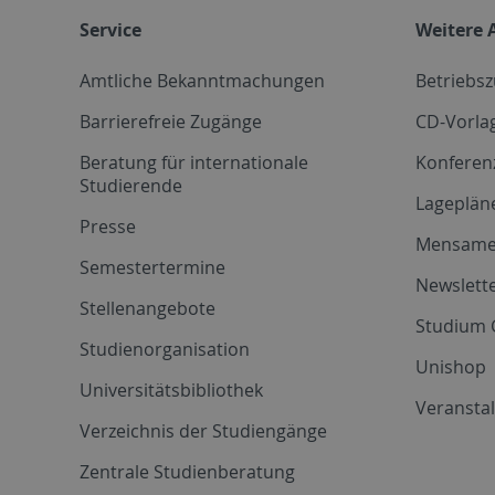
Service
Weitere 
Amtliche Bekanntmachungen
Betriebs
Barrierefreie Zugänge
CD-Vorla
Beratung für internationale
Konferen
Studierende
Lageplän
Presse
Mensam
Semestertermine
Newslette
Stellenangebote
Studium 
Studienorganisation
Unishop
Universitätsbibliothek
Veransta
Verzeichnis der Studiengänge
Zentrale Studienberatung