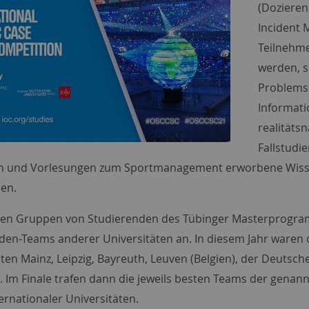
(Doziere
Incident 
Teilnehme
werden, s
Problems
Informati
realitäts
Fallstudi
 und Vorlesungen zum Sportmanagement erworbene Wissen 
en.
eten Gruppen von Studierenden des Tübinger Masterprog
den-Teams anderer Universitäten an. In diesem Jahr waren
äten Mainz, Leipzig, Bayreuth, Leuven (Belgien), der Deuts
. Im Finale trafen dann die jeweils besten Teams der gena
ernationaler Universitäten.