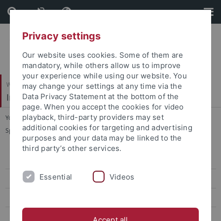
Skip
Skip
to
to
content
footer
Privacy settings
Our website uses cookies. Some of them are
mandatory, while others allow us to improve
your experience while using our website. You
Wirtschafts- und Sozialwissenschaftliche Fakultät
may change your settings at any time via the
Institut für Sportwissenschaft
Data Privacy Statement at the bottom of the
page. When you accept the cookies for video
playback, third-party providers may set
You are here:
Startseite
...
additional cookies for targeting and advertising
Sportökonomik, Sportmanagement und Sportpublizistik
purposes and your data may be linked to the
third party’s other services.
Sportökonomik, Sportmanagement und Sportpublizistik
Essential
Videos
Team
Lehre
Forschung
Accept all