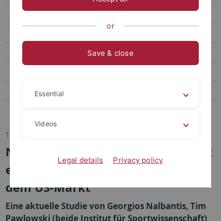
Transfer
or
Sportpsychologie und Methodenlehre
Biomechanik, Bewegungs- und Trainingswissenschaft
Save & close
Sozialwissenschaften des Sports
Bildungs- und Gesundheitsforschung im Sport
Essential
Abteilung Sportmedizin, Universitätsklinikum
Videos
17.11.2022
Neue Erkenntnisse zur Konkurrenz
Legal details
Privacy policy
europäischer Top-Fußballligen auf
dem US-Markt
Eine aktuelle Studie von Georgios Nalbantis, Tim
Pawlowski (beide Institut für Sportwissenschaft)