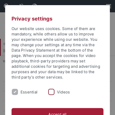
Skip
Skip
to
to
content
footer
Privacy settings
Our website uses cookies. Some of them are
mandatory, while others allow us to improve
your experience while using our website. You
Wirtschafts- und Sozialwissenschaftliche Fakultät
may change your settings at any time via the
Institut für Sportwissenschaft
Data Privacy Statement at the bottom of the
page. When you accept the cookies for video
playback, third-party providers may set
You are here:
Startseite
...
Prof. Dr. Helmut Digel
additional cookies for targeting and advertising
purposes and your data may be linked to the
Sportökonomik, Sportmanagement und Sportpublizistik
third party’s other services.
Team
Essential
Videos
Prof. Dr. Tim Pawlowski
Prof. h.c. Dr. Peter Duvinage
Accept all