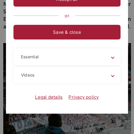
Nalbantis und Tim Pawlowski (alle vom Institut für
Sportwissenschaft) untersucht erstmals den
or
Einfluss politischer Beziehungen zwischen Ländern
auf die Nachfrage nach Fußballspielen im Ausland.
Save & close
Essential
Videos
Legal details
Privacy policy