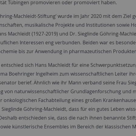
sität Tübingen promovieren oder promoviert haben.
Göhring-Machleidt-Stiftung‘ wurde im Jahr 2020 mit dem Zie
nschaften, musikalische Projekte und Institutionen sowie 
ns Machleidt (1927-2019) und Dr. Sieglinde Göhring-Machlei
uflichen Interessen eng verbunden. Beiden war es besonder
ochemie bis zur Anwendung in pharmazeutischen Produkten 
ntschied sich Hans Machleidt für eine Schwerpunktsetzun
rma Boehringer Ingelheim zum wissenschaftlichen Leiter ihre
senator berief. Ähnlich wie ihr Mann verband seine Frau Sie
ng von naturwissenschaftlicher Grundlagenforschung und me
der onkologischen Fachabteilung eines großen Krankenhauses
ieglinde Göhring-Machleidt, dass für ein gutes Leben wiss
shalb entschieden sie, dass die nach ihnen benannte Stif
sowie künstlerische Ensembles im Bereich der klassischen Mu