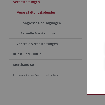
Veranstaltungen
Veranstaltungskalender
06.06.202
Samstag
Kongresse und Tagungen
Aktuelle Ausstellungen
Das Museu
Schlossfü
Zentrale Veranstaltungen
Das Schlo
Kunst und Kultur
Date:
Merchandise
Location:
Universitäres Wohlbefinden
Mehr e