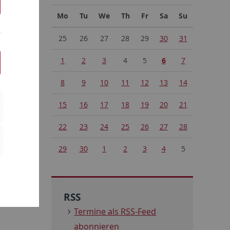
Mo
Tu
We
Th
Fr
Sa
Su
25
26
27
28
29
30
31
1
2
3
4
5
6
7
tliche
8
9
10
11
12
13
14
15
16
17
18
19
20
21
22
23
24
25
26
27
28
29
30
1
2
3
4
5
ige 11
RSS
Termine als RSS-Feed
abonnieren