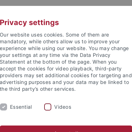
UNI A-Z
KONTAKT
Privacy settings
Our website uses cookies. Some of them are
mandatory, while others allow us to improve your
experience while using our website. You may change
your settings at any time via the Data Privacy
TUDIUM
Statement at the bottom of the page. When you
FORSCHUNG
EINRICHTUNGE
accept the cookies for video playback, third-party
providers may set additional cookies for targeting and
les und Publikationen
Campusleben
Im Dialog
Karriere
advertising purposes and your data may be linked to
the third party’s other services.
eben
Veranstaltungen
Veranstaltungskalender
Essential
Videos
nstaltungskalender