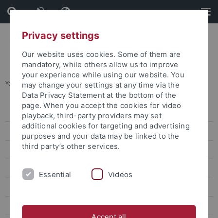
Skip
Skip
to
to
content
footer
Privacy settings
Our website uses cookies. Some of them are
mandatory, while others allow us to improve
your experience while using our website. You
You are here:
Startseite
...
Veranstaltungskalender
may change your settings at any time via the
Data Privacy Statement at the bottom of the
page. When you accept the cookies for video
Veranstaltungen
playback, third-party providers may set
additional cookies for targeting and advertising
Veranstaltungskalender
purposes and your data may be linked to the
third party’s other services.
Kongresse und Tagungen
Aktuelle Ausstellungen
Essential
Videos
Zentrale Veranstaltungen
Kunst und Kultur
Accept all