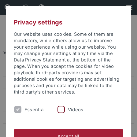
Skip
Skip
to
to
content
footer
Privacy settings
Our website uses cookies. Some of them are
mandatory, while others allow us to improve
your experience while using our website. You
You are here:
Startseite
...
Veranstaltungskalender
may change your settings at any time via the
Data Privacy Statement at the bottom of the
page. When you accept the cookies for video
Veranstaltungen
playback, third-party providers may set
additional cookies for targeting and advertising
Veranstaltungskalender
purposes and your data may be linked to the
third party’s other services.
Kongresse und Tagungen
Aktuelle Ausstellungen
Essential
Videos
Zentrale Veranstaltungen
Kunst und Kultur
Accept all