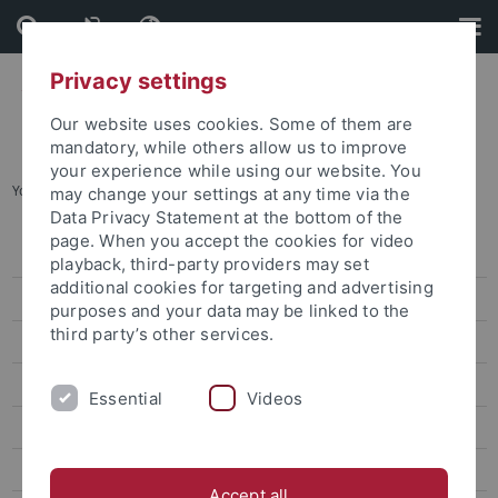
Skip
Skip
to
to
content
footer
Privacy settings
Our website uses cookies. Some of them are
mandatory, while others allow us to improve
your experience while using our website. You
You are here:
Startseite
...
Veranstaltungskalender
may change your settings at any time via the
Data Privacy Statement at the bottom of the
page. When you accept the cookies for video
Veranstaltungen
playback, third-party providers may set
additional cookies for targeting and advertising
Veranstaltungskalender
purposes and your data may be linked to the
third party’s other services.
Kongresse und Tagungen
Aktuelle Ausstellungen
Essential
Videos
Zentrale Veranstaltungen
Kunst und Kultur
Accept all