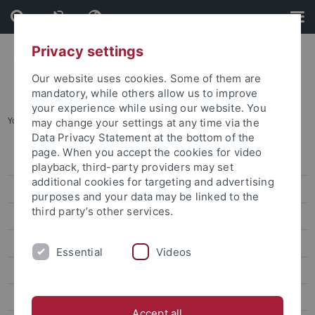
Skip
Skip
to
to
content
footer
Privacy settings
Our website uses cookies. Some of them are
mandatory, while others allow us to improve
your experience while using our website. You
You are here:
Startseite
...
Veranstaltungskalender
may change your settings at any time via the
Data Privacy Statement at the bottom of the
page. When you accept the cookies for video
Veranstaltungen
playback, third-party providers may set
additional cookies for targeting and advertising
Veranstaltungskalender
purposes and your data may be linked to the
third party’s other services.
Kongresse und Tagungen
Aktuelle Ausstellungen
Essential
Videos
Zentrale Veranstaltungen
Kunst und Kultur
Accept all