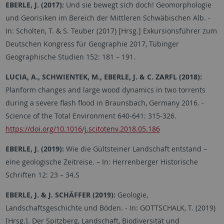
EBERLE, J. (2017):
Und sie bewegt sich doch! Geomorphologie
und Georisiken im Bereich der Mittleren Schwäbischen Alb. -
In: Scholten, T. & S. Teuber (2017) [Hrsg.] Exkursionsführer zum
Deutschen Kongress für Geographie 2017, Tübinger
Geographische Studien 152: 181
–
191.
LUCIA, A., SCHWIENTEK, M., EBERLE, J. & C. ZARFL (2018):
Planform changes and large wood dynamics in two torrents
during a severe flash flood in Braunsbach, Germany 2016. -
Science of the Total Environment 640-641: 315-326.
https://doi.org/10.1016/j.scitotenv.2018.05.186
EBERLE, J. (2019):
Wie die Gültsteiner Landschaft entstand –
eine geologische Zeitreise. – In: Herrenberger Historische
Schriften 12: 23
–
34.S
EBERLE, J. & J. SCHÄFFER (2019):
Geologie,
Landschaftsgeschichte und Böden. - In: GOTTSCHALK, T. (2019)
[Hrsg.]. Der Spitzberg, Landschaft, Biodiversität und