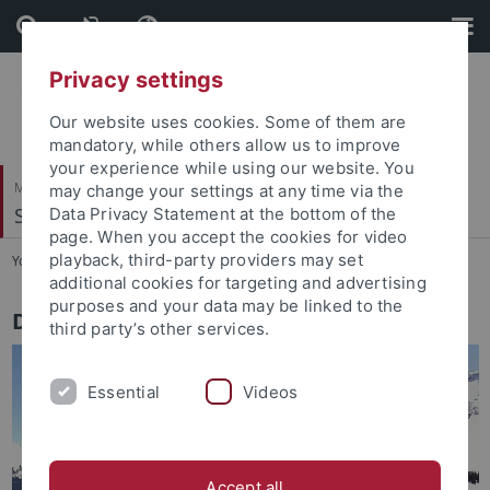
Skip
Skip
to
to
content
footer
Privacy settings
Our website uses cookies. Some of them are
mandatory, while others allow us to improve
your experience while using our website. You
Mathematisch-Naturwissenschaftliche Fakultät
may change your settings at any time via the
Soil Science & Geomorphology
Data Privacy Statement at the bottom of the
page. When you accept the cookies for video
playback, third-party providers may set
You are here:
Startseite
...
Work Group
additional cookies for targeting and advertising
purposes and your data may be linked to the
Dr. Joachim Eberle
third party’s other services.
Essential
Videos
Accept all