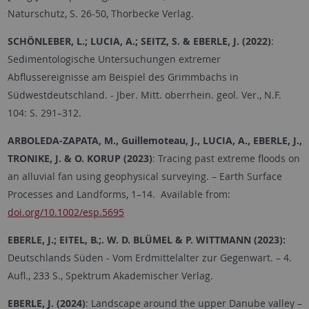
Naturschutz, S. 26-50, Thorbecke Verlag.
SCHÖNLEBER, L.; LUCIA, A.; SEITZ, S. & EBERLE, J. (2022)
:
Sedimentologische Untersuchungen extremer
Abflussereignisse am Beispiel des Grimmbachs in
Südwestdeutschland. - Jber. Mitt. oberrhein. geol. Ver., N.F.
104: S. 291–312.
ARBOLEDA-ZAPATA, M., Guillemoteau, J., LUCIA, A., EBERLE, J.,
TRONIKE, J. & O. KORUP (2023)
: Tracing past extreme floods on
an alluvial fan using geophysical surveying. – Earth Surface
Processes and Landforms, 1–14. Available from:
doi.org/10.1002/esp.5695
EBERLE, J.; EITEL, B.;. W. D. BLÜMEL & P. WITTMANN (2023):
Deutschlands Süden - Vom Erdmittelalter zur Gegenwart. – 4.
Aufl., 233 S., Spektrum Akademischer Verlag.
EBERLE, J. (2024)
: Landscape around the upper Danube valley –