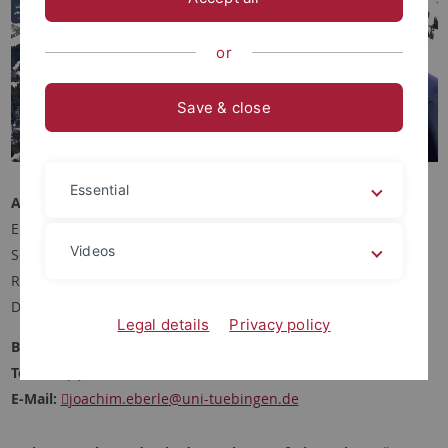
or
Save & close
Essential
Anschrift:
Eberhard Karls University Tübingen
Videos
Soil Science and Geomorphology
Rümelinstraße 19
–
23
D-72070 Tübingen
Legal details
Privacy policy
Büro:
Room W502, Westbau, 2. OG
Tel.:
+49(0)7071-29-73-943
E-Mail:
joachim.eberle
@uni-tuebingen.de