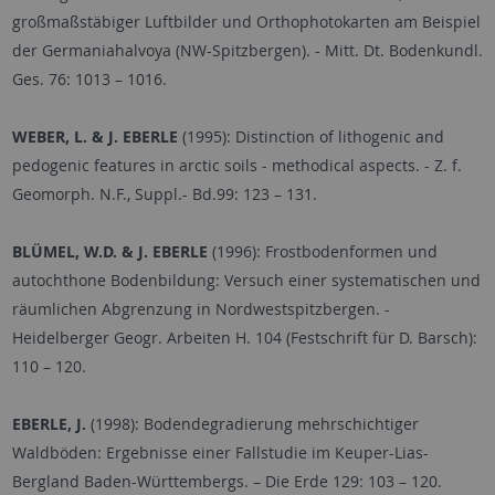
großmaßstäbiger Luftbilder und Orthophotokarten am Beispiel
der Germaniahalvoya (NW-Spitzbergen). - Mitt. Dt. Bodenkundl.
Ges. 76: 1013
–
1016.
WEBER, L. & J. EBERLE
(1995): Distinction of lithogenic and
pedogenic features in arctic soils - methodical aspects. - Z. f.
Geomorph. N.F., Suppl.- Bd.99: 123
–
131.
BLÜMEL, W.D. & J. EBERLE
(1996): Frostbodenformen und
autochthone Bodenbildung: Versuch einer systematischen und
räumlichen Abgrenzung in Nordwestspitzbergen. -
Heidelberger Geogr. Arbeiten H. 104 (Festschrift für D. Barsch):
110
–
120.
EBERLE, J.
(1998): Bodendegradierung mehrschichtiger
Waldböden: Ergebnisse einer Fallstudie im Keuper-Lias-
Bergland Baden-Württembergs. – Die Erde 129: 103
–
120.