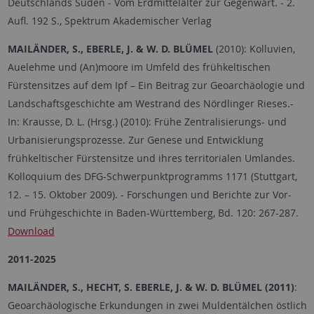
Deutschlands Süden - Vom Erdmittelalter zur Gegenwart. - 2.
Aufl. 192 S., Spektrum Akademischer Verlag
MAILÄNDER, S., EBERLE, J. & W. D. BLÜMEL
(2010): Kolluvien,
Auelehme und (An)moore im Umfeld des frühkeltischen
Fürstensitzes auf dem Ipf – Ein Beitrag zur Geoarchäologie und
Landschaftsgeschichte am Westrand des Nördlinger Rieses.-
In: Krausse, D. L. (Hrsg.) (2010): Frühe Zentralisierungs- und
Urbanisierungsprozesse. Zur Genese und Entwicklung
frühkeltischer Fürstensitze und ihres territorialen Umlandes.
Kolloquium des DFG-Schwerpunktprogramms 1171 (Stuttgart,
12.
–
15. Oktober 2009). - Forschungen und Berichte zur Vor-
und Frühgeschichte in Baden-Württemberg, Bd. 120: 267-287.
Download
2011-2025
MAILÄNDER, S., HECHT, S. EBERLE, J. & W. D. BLÜMEL (2011)
:
Geoarchäologische Erkundungen in zwei Muldentälchen östlich