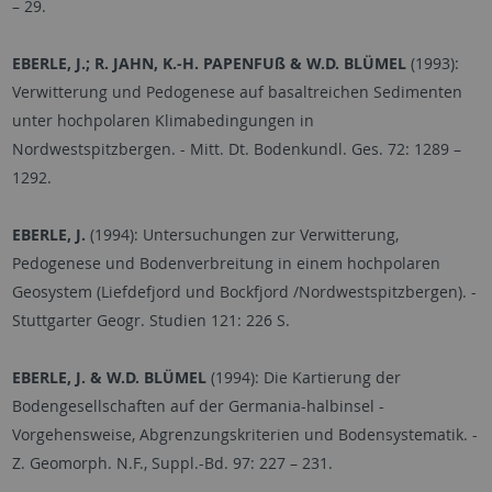
–
29.
EBERLE, J.; R. JAHN, K.-H. PAPENFUß & W.D. BLÜMEL
(1993):
Verwitterung und Pedogenese auf basaltreichen Sedimenten
unter hochpolaren Klimabedingungen in
Nordwestspitzbergen. - Mitt. Dt. Bodenkundl. Ges. 72: 1289
–
1292.
EBERLE, J.
(1994): Untersuchungen zur Verwitterung,
Pedogenese und Bodenverbreitung in einem hochpolaren
Geosystem (Liefdefjord und Bockfjord /Nordwestspitzbergen). -
Stuttgarter Geogr. Studien 121: 226 S.
EBERLE, J. & W.D. BLÜMEL
(1994): Die Kartierung der
Bodengesellschaften auf der Germania-halbinsel -
Vorgehensweise, Abgrenzungskriterien und Bodensystematik. -
Z. Geomorph. N.F., Suppl.-Bd. 97: 227
–
231.