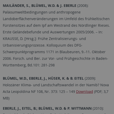
MAILÄNDER, S., BLÜMEL, W.D. & J. EBERLE
(2008):
Paläoumweltbedingungen und anthropogene
Landoberflächenveränderungen im Umfeld des frühkeltischen
Fürstensitzes auf dem Ipf am Westrand des Nördlinger Rieses.
Erste Geländebefunde und Auswertungen 2005/2006. – In:
KRAUSSE, D. [Hrsg.]: Frühe Zentralisierungs- und
Urbanisierungsprozesse. Kolloquium des DFG-
Schwerpunktprogramms 1171 in Blaubeuren, 9.-11. Oktober
2006. Forsch. und Ber. zur Vor- und Frühgeschichte in Baden-
Württemberg, Bd.101: 281-298
BLÜMEL, W.D., EBERLE, J., HÜSER, K. & B. EITEL
(2009):
Holozäner Klima- und Landschaftswandel in der Namib? Nova
Acta Leopoldina NF 108, Nr. 373: 125
–
149
Download
(PDF; 3,7
MB)
EBERLE, J., EITEL, B.; BLÜMEL, W.D. & P. WITTMANN
(2010):