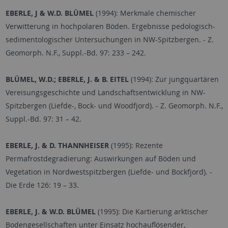
EBERLE, J & W.D. BLÜMEL
(1994): Merkmale chemischer
Verwitterung in hochpolaren Böden. Ergebnisse pedologisch-
sedimentologischer Untersuchungen in NW-Spitzbergen. - Z.
Geomorph. N.F., Suppl.-Bd. 97: 233
–
242.
BLÜMEL, W.D.; EBERLE, J. & B. EITEL
(1994): Zur jungquartären
Vereisungsgeschichte und Landschaftsentwicklung in NW-
Spitzbergen (Liefde-, Bock- und Woodfjord). - Z. Geomorph. N.F.,
Suppl.-Bd. 97: 31
–
42.
EBERLE, J. & D. THANNHEISER
(1995): Rezente
Permafrostdegradierung: Auswirkungen auf Böden und
Vegetation in Nordwestspitzbergen (Liefde- und Bockfjord). -
Die Erde 126: 19
–
33.
EBERLE, J. & W.D. BLÜMEL
(1995): Die Kartierung arktischer
Bodengesellschaften unter Einsatz hochauflösender,