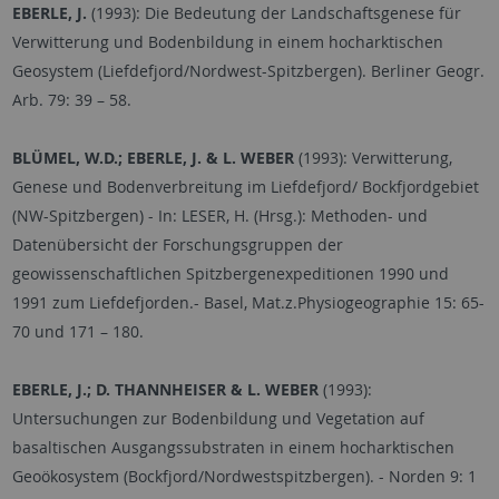
EBERLE, J.
(1993): Die Bedeutung der Landschaftsgenese für
Verwitterung und Bodenbildung in einem hocharktischen
Geosystem (Liefdefjord/Nordwest-Spitzbergen). Berliner Geogr.
Arb. 79: 39
–
58.
BLÜMEL, W.D.; EBERLE, J. & L. WEBER
(1993): Verwitterung,
Genese und Bodenverbreitung im Liefdefjord/ Bockfjordgebiet
(NW-Spitzbergen) - In: LESER, H. (Hrsg.): Methoden- und
Datenübersicht der Forschungsgruppen der
geowissenschaftlichen Spitzbergenexpeditionen 1990 und
1991 zum Liefdefjorden.- Basel, Mat.z.Physiogeographie 15: 65-
70 und 171
–
180.
EBERLE, J.; D. THANNHEISER & L. WEBER
(1993):
Untersuchungen zur Bodenbildung und Vegetation auf
basaltischen Ausgangssubstraten in einem hocharktischen
Geoökosystem (Bockfjord/Nordwestspitzbergen). - Norden 9: 1