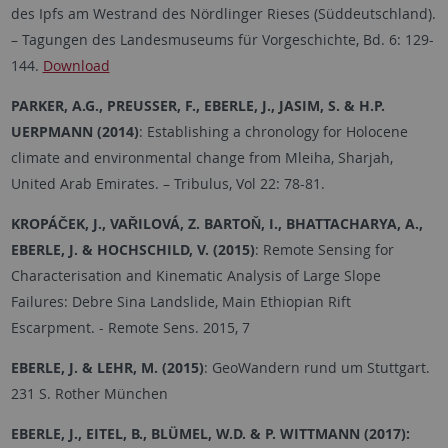
des Ipfs am Westrand des Nördlinger Rieses (Süddeutschland).
– Tagungen des Landesmuseums für Vorgeschichte, Bd. 6: 129-
144.
Download
PARKER, A.G., PREUSSER, F., EBERLE, J., JASIM, S. & H.P.
UERPMANN (2014)
: Establishing a chronology for Holocene
climate and environmental change from Mleiha, Sharjah,
United Arab Emirates. – Tribulus, Vol 22: 78-81.
KROPÁČEK, J., VAŘILOVÁ, Z. BARTOŇ, I., BHATTACHARYA, A.,
EBERLE, J. & HOCHSCHILD, V. (2015)
: Remote Sensing for
Characterisation and Kinematic Analysis of Large Slope
Failures: Debre Sina Landslide, Main Ethiopian Rift
Escarpment. - Remote Sens. 2015, 7
EBERLE, J. & LEHR, M. (2015)
: GeoWandern rund um Stuttgart.
231 S. Rother München
EBERLE, J., EITEL, B., BLÜMEL, W.D. & P. WITTMANN (2017):