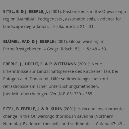
EITEL, B. & J. EBERLE, J.
(2001): Kastanozems in the Otjiwarongo
region (Namibia): Pedogenesis , associated soils, evidence for
landscape degradation. – Erdkunde 55: 21
–
31.
BLÜMEL, W.D. & J. EBERLE
(2001): Global warming in
Permafrostgebieten. – Geogr. Rdsch. 53, H. 5.: 48
–
53.
EBERLE, J., HECHT, S. & P. WITTMANN
(2001): Neue
Erkenntnisse zur Landschaftsgenese des Kirchener Tals bei
Ehingen a. d. Donau mit Hilfe sedimentologischer und
refraktionsseismischer Untersuchungsmethoden. -
Jber.Mitt.oberrhein.geol.Ver.,N.F. 83: 339
–
355.
EITEL, B. EBERLE, J. & R. KUHN
(2001): Holocene environmental
change in the Otjiwarongo thornbush savanna (Northern
Namibia): Evidence from soils and sediments. – Catena 47: 43
–