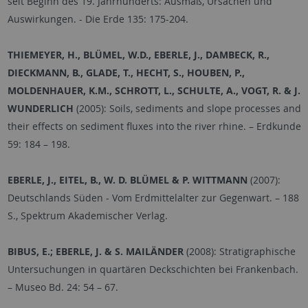
seit Beginn des 19. Jahrhunderts: Ausmaß, Ursachen und
Auswirkungen. - Die Erde 135: 175-204.
THIEMEYER, H., BLÜMEL, W.D., EBERLE, J., DAMBECK, R.,
DIECKMANN, B., GLADE, T., HECHT, S., HOUBEN, P.,
MOLDENHAUER, K.M., SCHROTT, L., SCHULTE, A., VOGT, R. & J.
WUNDERLICH
(2005): Soils, sediments and slope processes and
their effects on sediment fluxes into the river rhine. – Erdkunde
59: 184
–
198.
EBERLE, J., EITEL, B., W. D. BLÜMEL & P. WITTMANN
(2007):
Deutschlands Süden - Vom Erdmittelalter zur Gegenwart. – 188
S., Spektrum Akademischer Verlag.
BIBUS, E.; EBERLE, J. & S. MAILÄNDER
(2008): Stratigraphische
Untersuchungen in quartären Deckschichten bei Frankenbach.
– Museo Bd. 24: 54
–
67.