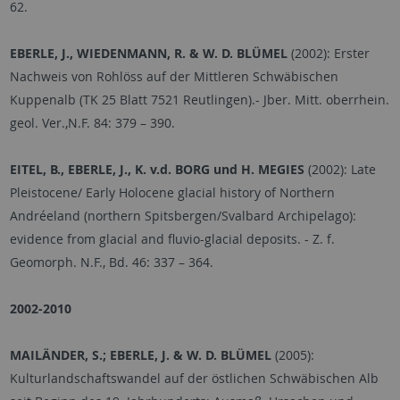
62.
EBERLE, J., WIEDENMANN, R. & W. D. BLÜMEL
(2002): Erster
Nachweis von Rohlöss auf der Mittleren Schwäbischen
Kuppenalb (TK 25 Blatt 7521 Reutlingen).- Jber. Mitt. oberrhein.
geol. Ver.,N.F. 84: 379
–
390.
EITEL, B., EBERLE, J., K. v.d. BORG und H. MEGIES
(2002): Late
Pleistocene/ Early Holocene glacial history of Northern
Andréeland (northern Spitsbergen/Svalbard Archipelago):
evidence from glacial and fluvio-glacial deposits. - Z. f.
Geomorph. N.F., Bd. 46: 337
–
364.
2002-2010
MAILÄNDER, S.; EBERLE, J. & W. D. BLÜMEL
(2005):
Kulturlandschaftswandel auf der östlichen Schwäbischen Alb