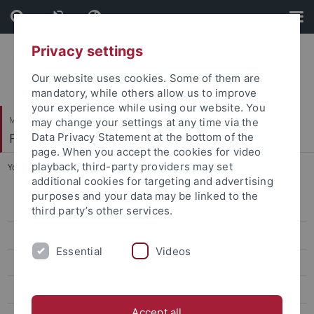
Skip
Skip
to
to
content
footer
Privacy settings
Our website uses cookies. Some of them are
mandatory, while others allow us to improve
your experience while using our website. You
Mathematisch-Naturwissenschaftliche Fakultät
may change your settings at any time via the
Fachbereich Geowissenschaften
Data Privacy Statement at the bottom of the
page. When you accept the cookies for video
playback, third-party providers may set
You are here:
Startseite
...
Aktuelles aus der Forschung
additional cookies for targeting and advertising
purposes and your data may be linked to the
Aktuelles aus der Forschung
third party’s other services.
Aktuelles rund ums Studium
Essential
Videos
Forschungskolloquien und -seminare
Veranstaltungen
Accept all