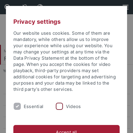
Skip
Skip
to
to
content
footer
Privacy settings
Our website uses cookies. Some of them are
mandatory, while others allow us to improve
your experience while using our website. You
Mathematisch-Naturwissenschaftliche Fakultät
may change your settings at any time via the
Fachbereich Geowissenschaften
Data Privacy Statement at the bottom of the
page. When you accept the cookies for video
playback, third-party providers may set
You are here:
Startseite
...
Aktuelles aus der Forschung
additional cookies for targeting and advertising
purposes and your data may be linked to the
Aktuelles aus der Forschung
third party’s other services.
Aktuelles rund ums Studium
Essential
Videos
Forschungskolloquien und -seminare
Veranstaltungen
Accept all