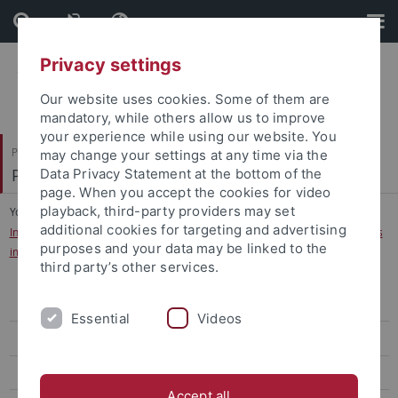
Skip
Skip
to
to
content
footer
Privacy settings
Our website uses cookies. Some of them are
mandatory, while others allow us to improve
your experience while using our website. You
Philosophische Fakultät
may change your settings at any time via the
Prof. Dr. Jörg Robert
Data Privacy Statement at the bottom of the
page. When you accept the cookies for video
playback, third-party providers may set
You are here:
Startseite
...
additional cookies for targeting and advertising
Internationaler Workshop „Reine Sprache, guter Ton. Ästhetik des Umgangs
purposes and your data may be linked to the
im Europa der Frühen Neuzeit"
third party’s other services.
Trilaterale Forschungskonferenzen: Freiheit der Kunst
Essential
Videos
4. EdiKo Workshop
Workshop Deutsch-Italienischer Kulturtransfer
Accept all