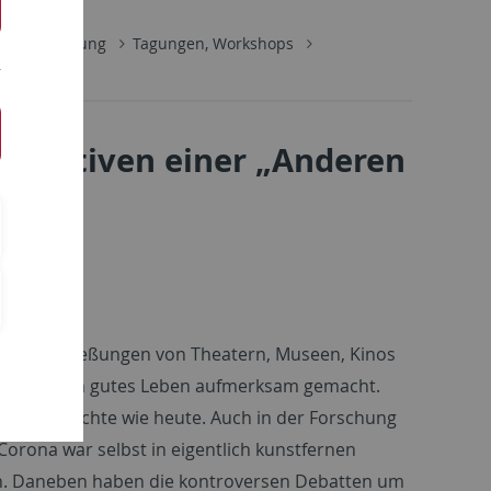
e
Forschung
Tagungen, Workshops
rspektiven einer „Anderen
en. Die Schließungen von Theatern, Museen, Kinos
Kunst für ein gutes Leben aufmerksam gemacht.
der Geschichte wie heute. Auch in der Forschung
orona war selbst in eigentlich kunstfernen
turn. Daneben haben die kontroversen Debatten um