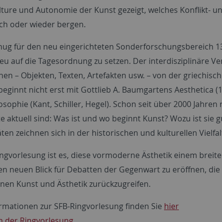
lture und Autonomie der Kunst gezeigt, welches Konflikt- u
ch oder wieder bergen.
nug für den neu eingerichteten Sonderforschungsbereich 13
eu auf die Tagesordnung zu setzen. Der interdisziplinäre Ve
n – Objekten, Texten, Artefakten usw. – von der griechisch
 beginnt nicht erst mit Gottlieb A. Baumgartens Aesthetica (
osophie (Kant, Schiller, Hegel). Schon seit über 2000 Jahre
 aktuell sind: Was ist und wo beginnt Kunst? Wozu ist sie g
ten zeichnen sich in der historischen und kulturellen Vielfa
Ringvorlesung ist es, diese vormoderne Ästhetik einem brei
n neuen Blick für Debatten der Gegenwart zu eröffnen, die –
en Kunst und Ästhetik zurückzugreifen.
rmationen zur SFB-Ringvorlesung finden Sie
hier
 der Ringvorlesung