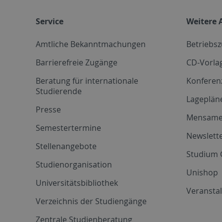
Service
Weitere 
Amtliche Bekanntmachungen
Betriebs
Barrierefreie Zugänge
CD-Vorla
Beratung für internationale
Konferen
Studierende
Lageplän
Presse
Mensam
Semestertermine
Newslette
Stellenangebote
Studium 
Studienorganisation
Unishop
Universitätsbibliothek
Veransta
Verzeichnis der Studiengänge
Zentrale Studienberatung