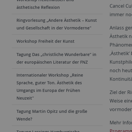
Cancel Cu
ästhetische Reflexion
immer no
Ringvorlesung „Andere Ästhetik – Kunst
Anlass ge
und Gesellschaft in der Vormoderne"
Ästhetik n
Workshop Freiheit der Kunst
Phänomene
‚Ästhetik‘
Tagung Das „christ­li­che Wun­der­ba­re“ in
Kunstphil
der eu­ro­pä­i­schen Li­te­ra­tur der FNZ
noch heute
Internationaler Workshop „Reine
Kontinuitä
Sprache, guter Ton. Ästhetik des
Umgangs im Europa der Frühen
Ziel der 
Neuzeit"
Weise eine
vormodern
Tagung Martin Opitz und die große
Wende?
Mehr Info
Programm
Tagung Lessings Hamburgische