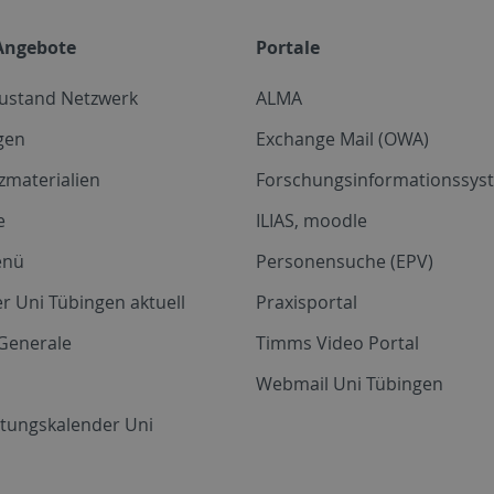
Angebote
Portale
zustand Netzwerk
ALMA
gen
Exchange Mail (OWA)
zmaterialien
Forschungsinformationssyst
e
ILIAS, moodle
enü
Personensuche (EPV)
r Uni Tübingen aktuell
Praxisportal
Generale
Timms Video Portal
Webmail Uni Tübingen
ltungskalender Uni