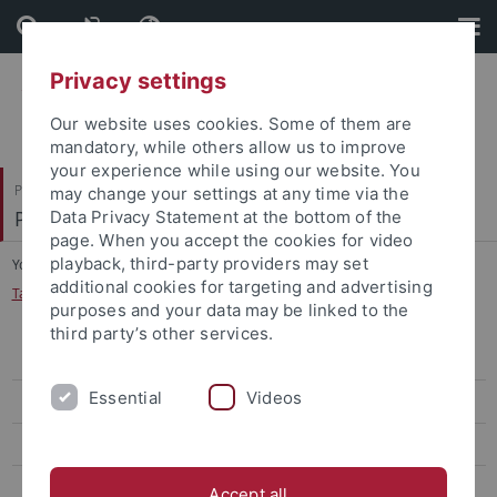
Skip
Skip
to
to
content
footer
Privacy settings
Our website uses cookies. Some of them are
mandatory, while others allow us to improve
your experience while using our website. You
Philosophische Fakultät
may change your settings at any time via the
Prof. Dr. Jörg Robert
Data Privacy Statement at the bottom of the
page. When you accept the cookies for video
playback, third-party providers may set
You are here:
Startseite
...
additional cookies for targeting and advertising
Tagung Lessings Hamburgische Dramaturgie
purposes and your data may be linked to the
third party’s other services.
Trilaterale Forschungskonferenzen: Freiheit der Kunst
Essential
Videos
4. EdiKo Workshop
Workshop Deutsch-Italienischer Kulturtransfer
Tagung Traum, Halluzination, Phantasmagorie
Accept all