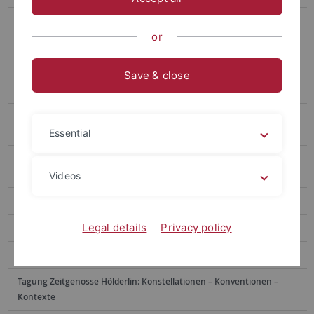
Workshop Hexenwissen und ästhetische Reflexion
or
Ringvorlesung „Andere Ästhetik – Kunst und Gesellschaft in der
Vormoderne"
Save & close
Workshop Freiheit der Kunst
Tagung Das „christ­li­che Wun­der­ba­re“ in der eu­ro­pä­i­schen Li­te­ra­tur
der FNZ
Essential
Internationaler Workshop „Reine Sprache, guter Ton. Ästhetik des
Umgangs im Europa der Frühen Neuzeit"
Videos
Tagung Martin Opitz und die große Wende?
Legal details
Privacy policy
Tagung Lessings Hamburgische Dramaturgie
Tagung Schiller, Nietzsche und die Genealogie der Moderne
Tagung Zeitgenosse Hölderlin: Konstellationen – Konventionen –
Kontexte