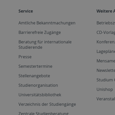
Service
Weitere 
Amtliche Bekanntmachungen
Betriebs
Barrierefreie Zugänge
CD-Vorla
Beratung für internationale
Konferen
Studierende
Lageplän
Presse
Mensam
Semestertermine
Newslette
Stellenangebote
Studium 
Studienorganisation
Unishop
Universitätsbibliothek
Veransta
Verzeichnis der Studiengänge
Zentrale Studienberatung