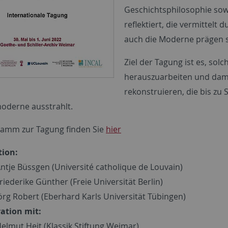
Geschichtsphilosophie sowi
reflektiert, die vermittelt
auch die Moderne prägen s
Ziel der Tagung ist es, so
herauszuarbeiten und dami
rekonstruieren, die bis zu 
oderne ausstrahlt.
amm zur Tagung finden Sie
hier
tion:
Antje Büssgen (Université catholique de Louvain)
Friederike Günther (Freie Universität Berlin)
Jörg Robert (Eberhard Karls Universität Tübingen)
ation mit:
Helmut Heit (Klassik Stiftung Weimar)