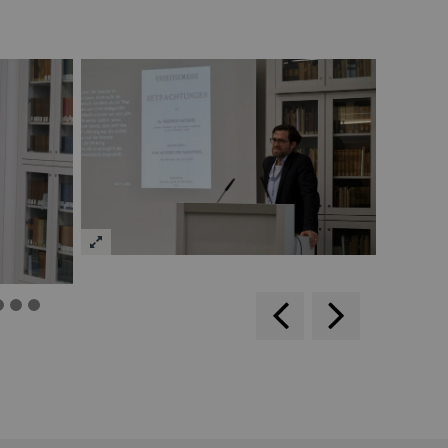
backwards
scroll
forward