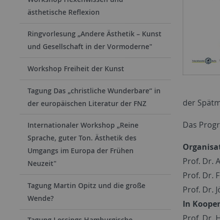
ästhetische Reflexion
Ringvorlesung „Andere Ästhetik – Kunst
und Gesellschaft in der Vormoderne"
Workshop Freiheit der Kunst
Tagung Das „christ­li­che Wun­der­ba­re“ in
der Spätm
der eu­ro­pä­i­schen Li­te­ra­tur der FNZ
Das Progr
Internationaler Workshop „Reine
Sprache, guter Ton. Ästhetik des
Organisa
Umgangs im Europa der Frühen
Prof. Dr. 
Neuzeit"
Prof. Dr. 
Tagung Martin Opitz und die große
Prof. Dr. 
Wende?
In Kooper
Prof. Dr. 
Tagung Lessings Hamburgische