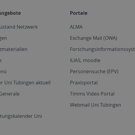
Angebote
Portale
zustand Netzwerk
ALMA
gen
Exchange Mail (OWA)
zmaterialien
Forschungsinformationssyst
e
ILIAS, moodle
enü
Personensuche (EPV)
r Uni Tübingen aktuell
Praxisportal
Generale
Timms Video Portal
Webmail Uni Tübingen
ltungskalender Uni