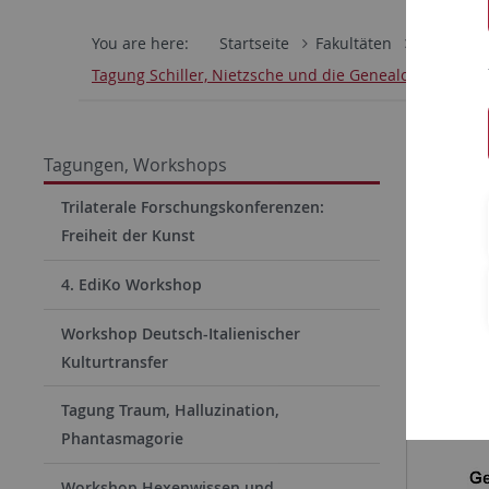
You are here:
Startseite
Fakultäten
Philosoph
Tagung Schiller, Nietzsche und die Genealogie der M
Tagun
Tagungen, Workshops
Trilaterale Forschungskonferenzen:
Freiheit der Kunst
4. EdiKo Workshop
Workshop Deutsch-Italienischer
Kulturtransfer
Tagung Traum, Halluzination,
Phantasmagorie
Workshop Hexenwissen und