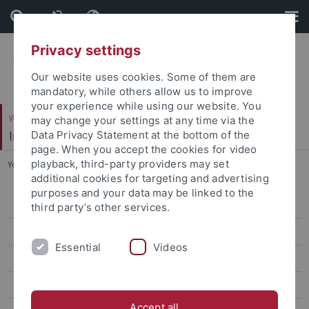
Skip
Skip
to
to
content
footer
Privacy settings
Our website uses cookies. Some of them are
mandatory, while others allow us to improve
your experience while using our website. You
Wirtschafts- und Sozialwissenschaftliche Fakultät
may change your settings at any time via the
Institut für Politikwissenschaft
Data Privacy Statement at the bottom of the
page. When you accept the cookies for video
playback, third-party providers may set
You are here:
Startseite
...
Dr. Hermann Lührs
additional cookies for targeting and advertising
purposes and your data may be linked to the
Mitarbeiter
third party’s other services.
Prof. Dr. Daniel Buhr
Essential
Videos
Prof. a.D. Dr. Josef Schmid
Prof. Dr. Udo Zolleis
Accept all