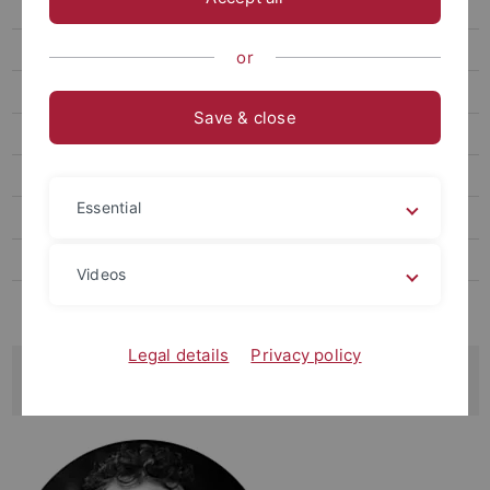
AG Ethik & Philosophie
Übersicht
or
Team
Save & close
Projekte
Mentoren
Essential
Zentrale Einrichtungen
Innovation Fund Projekte
Videos
Internationalisierung
Legal details
Privacy policy
Markus Ahlers