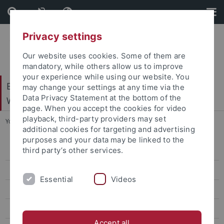
Skip
Skip
to
to
content
footer
Privacy settings
Our website uses cookies. Some of them are
mandatory, while others allow us to improve
your experience while using our website. You
Exzellenzcluster – Maschinelles Lernen für die
may change your settings at any time via the
Data Privacy Statement at the bottom of the
Wissenschaft
page. When you accept the cookies for video
playback, third-party providers may set
You are here:
Startseite
...
Team
additional cookies for targeting and advertising
purposes and your data may be linked to the
third party’s other services.
Forschungsbereiche
Cluster-Arbeitsgruppen
Essential
Videos
Professuren
Forschungsgruppen
Accept all