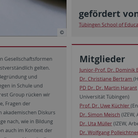
gefördert vo
Tübingen School of Educa
Mitglieder
en Gesellschaftsformen
stverständlich gelten.
Junior-Prof. Dr. Dominik 
, Begründung und
Dr. Christiane Bertram
(H
gen in Schule und
PD Dr. Dr. Martin Harant
rest Group rücken wir
Universität Tübingen)
he, Fragen der
Prof. Dr. Uwe Küchler
(En
im akademischen Diskurs
Dr. Simon Meisch
(IZEW, 
ge nach, wie in Bildung
Dr. Uta Müller
(IZEW, Arbe
on auch im Kontext der
Dr. Wolfgang Polleichtne