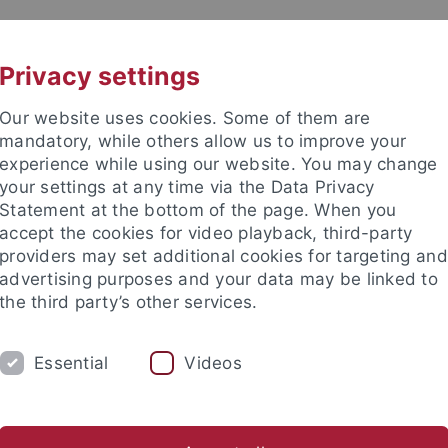
UNI A-Z
KONTAKT
Privacy settings
Our website uses cookies. Some of them are
mandatory, while others allow us to improve your
experience while using our website. You may change
your settings at any time via the Data Privacy
 für Ethik in den Wissenschaft
Statement at the bottom of the page. When you
accept the cookies for video playback, third-party
providers may set additional cookies for targeting and
advertising purposes and your data may be linked to
the third party’s other services.
RE
PUBLIKATIONEN
BIBLIOTHEK
Essential
Videos
ien, Technikphilosophie & KI
Biophilosophie & Nachhaltige En
nd Institute
Internationales Zentrum für Ethik in den Wissensc