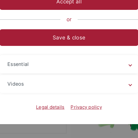
Accept all
or
Save & close
labor Tübingen“ zählen
Essential
erien einer nachhaltigen
Videos
ses zwischen den lokalen
sion einer nachhaltigen
Legal details
Privacy policy
mit die Integration von