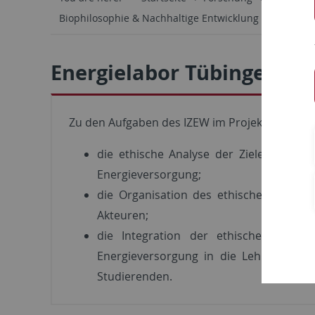
Biophilosophie & Nachhaltige Entwicklung
Energielabor Tübingen
Zu den Aufgaben des IZEW im Projekt „Energie
die ethische Analyse der Ziele und Krit
Energieversorgung;
die Organisation des ethischen Diskur
Akteuren;
die Integration der ethischen Dimen
Energieversorgung in die Lehre und da
Studierenden.