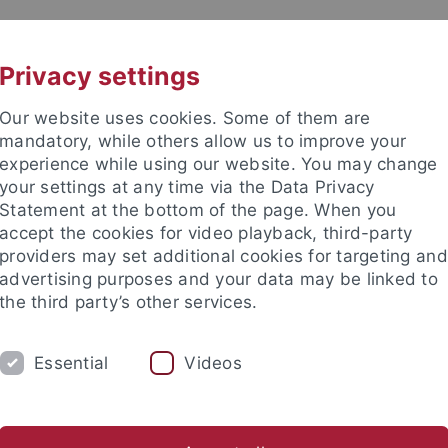
UNI A-Z
KONTAKT
Privacy settings
Our website uses cookies. Some of them are
mandatory, while others allow us to improve your
experience while using our website. You may change
your settings at any time via the Data Privacy
 für Ethik in den Wissenschaft
Statement at the bottom of the page. When you
accept the cookies for video playback, third-party
providers may set additional cookies for targeting and
advertising purposes and your data may be linked to
the third party’s other services.
RE
PUBLIKATIONEN
BIBLIOTHEK
Essential
Videos
ien, Technikphilosophie & KI
Biophilosophie & Nachhaltige En
nd Institute
Internationales Zentrum für Ethik in den Wissensc