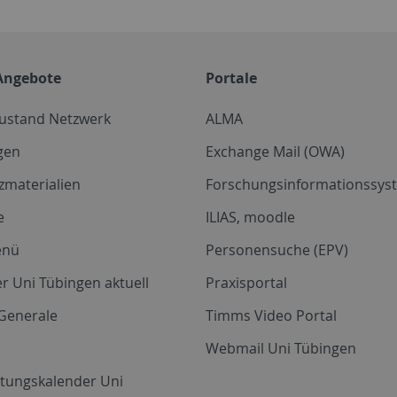
Angebote
Portale
zustand Netzwerk
ALMA
gen
Exchange Mail (OWA)
zmaterialien
Forschungsinformationssyst
e
ILIAS, moodle
enü
Personensuche (EPV)
r Uni Tübingen aktuell
Praxisportal
Generale
Timms Video Portal
Webmail Uni Tübingen
ltungskalender Uni