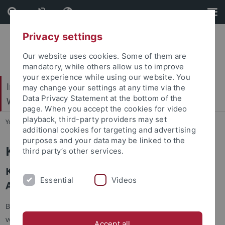
Skip
Skip
to
to
content
footer
Privacy settings
Our website uses cookies. Some of them are
mandatory, while others allow us to improve
your experience while using our website. You
Internationales Zentrum für Ethik in den
may change your settings at any time via the
Data Privacy Statement at the bottom of the
Wissenschaften (IZEW)
page. When you accept the cookies for video
playback, third-party providers may set
You are here:
Startseite
...
KoBeLU
additional cookies for targeting and advertising
purposes and your data may be linked to the
KoBeLU
third party’s other services.
Kontextbewusste Lernumgebung für die
Essential
Videos
Aus- und Weiterbildung
Berufliche Aus- und Weiterbildung findet oft in speziell dafür
vorgesehenen Umgebungen statt, in denen abstraktes Wissen
Accept all