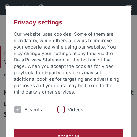
Skip
Skip
to
to
content
footer
Privacy settings
Our website uses cookies. Some of them are
mandatory, while others allow us to improve
your experience while using our website. You
Internationales Zentrum für Ethik in den
may change your settings at any time via the
Data Privacy Statement at the bottom of the
Wissenschaften (IZEW)
page. When you accept the cookies for video
playback, third-party providers may set
You are here:
Startseite
...
Infra-Souveraen
additional cookies for targeting and advertising
purposes and your data may be linked to the
KI-Infrastrukturen für Souveränität
third party’s other services.
und Selbstbestimmung (Infra-
Essential
Videos
Souveraen)
Accept all