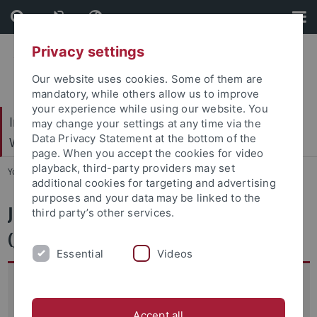
Skip
Skip
to
to
content
footer
Privacy settings
Our website uses cookies. Some of them are
mandatory, while others allow us to improve
your experience while using our website. You
Internationales Zentrum für Ethik in den
may change your settings at any time via the
Data Privacy Statement at the bottom of the
Wissenschaften (IZEW)
page. When you accept the cookies for video
playback, third-party providers may set
You are here:
Startseite
...
JVMG
additional cookies for targeting and advertising
purposes and your data may be linked to the
Japanese Visual Media Graph
third party’s other services.
(JVMG)
Essential
Videos
In den letzten Jahren ist das Forschungsinteresse an
japanischen visuellen Medien stetig gestiegen, was sich in
Accept all