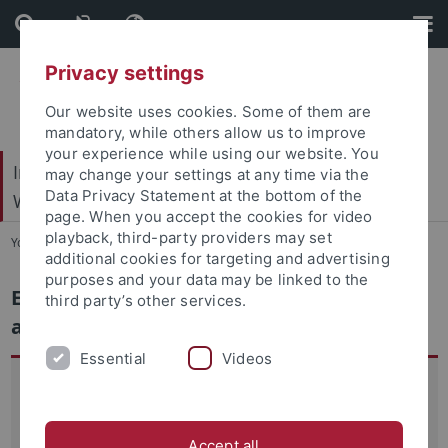
Skip
Skip
to
to
content
footer
Privacy settings
Our website uses cookies. Some of them are
mandatory, while others allow us to improve
your experience while using our website. You
Internationales Zentrum für Ethik in den
may change your settings at any time via the
Data Privacy Statement at the bottom of the
Wissenschaften (IZEW)
page. When you accept the cookies for video
playback, third-party providers may set
You are here:
Startseite
...
EGAR
additional cookies for targeting and advertising
purposes and your data may be linked to the
Ethische und gesellschaftliche Aspekte
third party’s other services.
autonomer Robotik (EGAR)
Essential
Videos
Im Rahmen des Forschungsprogramms „Autonome
Robotik“ der Baden-Württemberg Stiftung begleitete EGAR
sieben Forschungsprojekte. Die thematische Bandbreite
Accept all