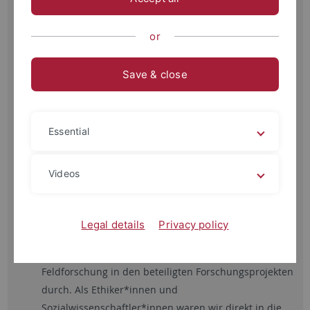
reichte von optimierten Algorithmen für Sensoren,
maschinellem Sehen, autonomen Drohnen in der
or
Agrarwirtschaft und Logistik bis zu Exoskeletten in der
Medizintechnik und deckte ein breites Spektrum der
Save & close
Robotikforschung ab. Prozessbegleitend wurden Impulse,
Workshops und Mitigationsstrategien entwickelt, sowie ein
aktiver Dialog mit der Öffentlichkeit gesucht.
Essential
Wir erforschten die ethischen und gesellschaftlichen
Aspekte autonomer Systeme. Die Forschungsfragen
Videos
leiteten sich von den Schlüsselthemen Autonomie
und Verantwortung, Privatsphäre und informierte
Zustimmung sowie Transparenz und Fairness ab.
Legal details
Privacy policy
Wir führten als Embedded Ethicists qualitative
Feldforschung in den beteiligten Forschungsprojekten
durch. Als Ethiker*innen und
Sozialwissenschaftler*innen waren wir direkt in die