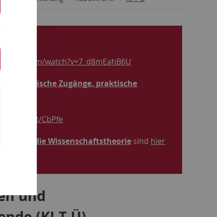
youtube.com/watch?v=7_d8mEahB6U
n, theoretische Zugänge, praktische
/shorturl.at/CbPfe
rung für die Wissenschaftstheorie
sind
hier
ten und
nde (KI-T-Ü)