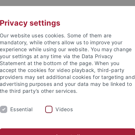
UNI A-Z
KONTAKT
Privacy settings
Our website uses cookies. Some of them are
mandatory, while others allow us to improve your
experience while using our website. You may change
your settings at any time via the Data Privacy
 für Ethik in den Wissenschaft
Statement at the bottom of the page. When you
accept the cookies for video playback, third-party
providers may set additional cookies for targeting and
advertising purposes and your data may be linked to
the third party’s other services.
RE
PUBLIKATIONEN
BIBLIOTHEK
Essential
Videos
ien, Technikphilosophie & KI
Biophilosophie & Nachhaltige En
nd Institute
Internationales Zentrum für Ethik in den Wissensc