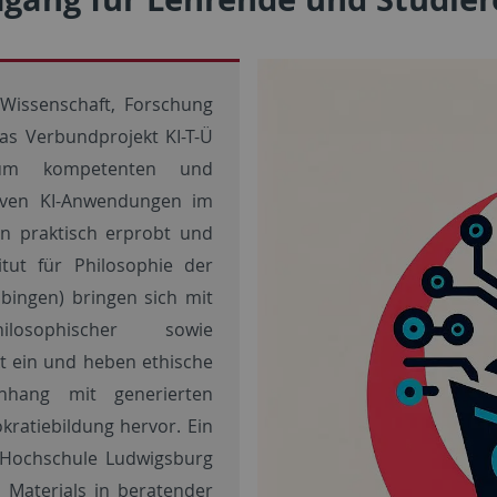
Wissenschaft, Forschung
as Verbundprojekt KI-T-Ü
zum kompetenten und
iven KI-Anwendungen im
en praktisch erprobt und
itut für Philosophie der
übingen) bringen sich mit
losophischer sowie
kt ein und heben ethische
hang mit generierten
ratiebildung hervor. Ein
 Hochschule Ludwigsburg
 Materials in beratender