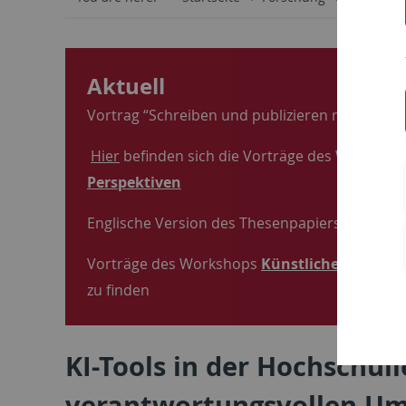
Aktuell
Vortrag “Schreiben und publizieren mit und ohn
Hier
befinden sich die Vorträge des Workshop
Perspektiven
Englische Version des Thesenpapiers zu KI-To
Vorträge des Workshops
Künstliche Intellig
zu finden
KI-Tools in der Hochschu
verantwortungsvollen Umg