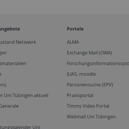
Angebote
Portale
zustand Netzwerk
ALMA
gen
Exchange Mail (OWA)
zmaterialien
Forschungsinformationssyst
e
ILIAS, moodle
enü
Personensuche (EPV)
r Uni Tübingen aktuell
Praxisportal
Generale
Timms Video Portal
Webmail Uni Tübingen
ltungskalender Uni