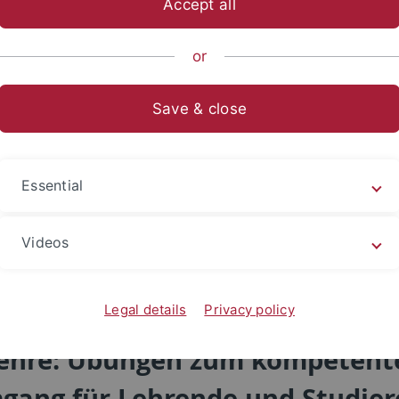
Accept all
or
Save & close
e KI - akademische Integrität und Identität”:
https://www.
s
KI-Tools in der Hochschullehre – Technische Grundlage
Essential
ols und Hochschullehre (kann kommentiert werden):
https:/
Videos
enz und neue Mensch-Technik-Relationen als Herausforde
Legal details
Privacy policy
llehre: Übungen zum kompeten
ang für Lehrende und Studiere