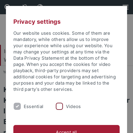
Skip
Skip
to
to
content
footer
Privacy settings
Our website uses cookies. Some of them are
mandatory, while others allow us to improve
your experience while using our website. You
Internationales Zentrum für Ethik in den
may change your settings at any time via the
Data Privacy Statement at the bottom of the
Wissenschaften (IZEW)
page. When you accept the cookies for video
playback, third-party providers may set
You are here:
Startseite
...
KIM
additional cookies for targeting and advertising
purposes and your data may be linked to the
KIM - Bestandsaufnahme zum
third party’s other services.
Katastrophenmanagement und der
Essential
Videos
Inklusion von Menschen mit
Behinderungen
Accept all