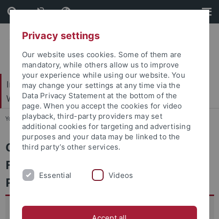
Skip
Skip
to
to
content
footer
Privacy settings
Our website uses cookies. Some of them are
mandatory, while others allow us to improve
your experience while using our website. You
Internationales Zentrum für Ethik in den
may change your settings at any time via the
Data Privacy Statement at the bottom of the
Wissenschaften (IZEW)
page. When you accept the cookies for video
playback, third-party providers may set
You are here:
Startseite
...
Co-Care
additional cookies for targeting and advertising
purposes and your data may be linked to the
Corona und Care:
third party’s other services.
Fürsorgedynamiken in der
Essential
Videos
Pandemie (Co-Care)
Das Projekt Co-Care analysiert das Spannungsfeld
Accept all