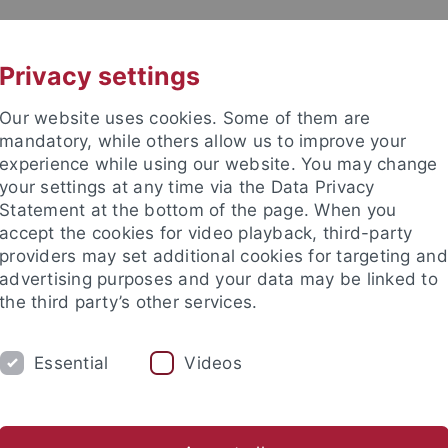
UNI A-Z
KONTAKT
Privacy settings
Our website uses cookies. Some of them are
mandatory, while others allow us to improve your
experience while using our website. You may change
your settings at any time via the Data Privacy
TUDIUM
Statement at the bottom of the page. When you
FORSCHUNG
EINRICHTUNGE
accept the cookies for video playback, third-party
providers may set additional cookies for targeting and
les und Publikationen
Campusleben
Im Dialog
Karriere
advertising purposes and your data may be linked to
the third party’s other services.
s und Publikationen
attempto online
Forschung
Essential
Videos
mpto online Forschung