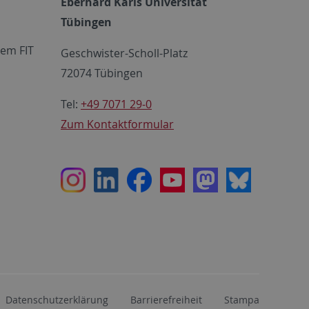
Eberhard Karls Universität
Tübingen
em FIT
Geschwister-Scholl-Platz
72074 Tübingen
Tel:
+49 7071 29-0
Zum Kontaktformular
Instagram
LinkedIn
Facebook
Youtube
Mastodon
Bluesky
Datenschutzerklärung
Barrierefreiheit
Stampa