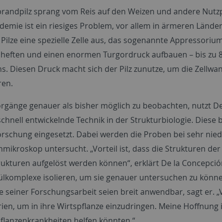
brandpilz sprang vom Reis auf den Weizen und andere Nutzpf
emie ist ein riesiges Problem, vor allem in ärmeren Ländern
 Pilze eine spezielle Zelle aus, das sogenannte Appressorium
nheften und einen enormen Turgordruck aufbauen – bis zu 
ns. Diesen Druck macht sich der Pilz zunutze, um die Zellwa
ren.
rgänge genauer als bisher möglich zu beobachten, nutzt De
schnell entwickelnde Technik in der Strukturbiologie. Diese
orschung eingesetzt. Dabei werden die Proben bei sehr ni
mikroskop untersucht. „Vorteil ist, dass die Strukturen der
rukturen aufgelöst werden können“, erklärt De la Concepc
ülkomplexe isolieren, um sie genauer untersuchen zu könne
 seiner Forschungsarbeit seien breit anwendbar, sagt er. „
ien, um in ihre Wirtspflanze einzudringen. Meine Hoffnung 
Pflanzenkrankheiten helfen könnten.“