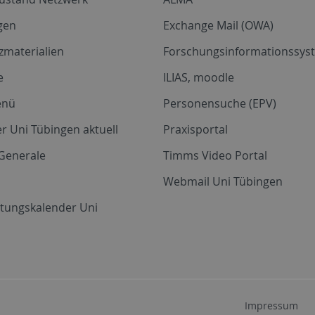
gen
Exchange Mail (OWA)
zmaterialien
Forschungsinformationssyst
e
ILIAS, moodle
enü
Personensuche (EPV)
r Uni Tübingen aktuell
Praxisportal
Generale
Timms Video Portal
Webmail Uni Tübingen
ltungskalender Uni
Impressum