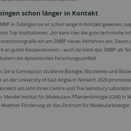
bingen schon länger in Kontakt
MBP in Tübingen sei er schon lange in Kontakt gewesen, sagt
nds Top-Institutionen. „Ich kann hier die gute technische I
ronentomografie ein am ZMBP neues Verfahren ein. Davon p
ark an guten Kooperationen – auch da biete das ZMBP als T
clustern ein dynamisches Forschungsumfeld.
s De la Concepción studierte Biologie, Biochemie und Biotec
e an der
University of East Anglia
in
Norwich
2020 promovier
Norwich
am
John Innes Centre
und
The Sainsbury Laborator
r Mendel Institut für Molekulare Pflanzenbiologie (GMI) in 
Noether-Förderung an das Zentrum für Molekularbiologie d