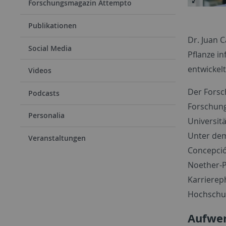
Forschungsmagazin Attempto
Publikationen
Dr. Juan C
Social Media
Pflanze i
entwickel
Videos
Der Forsc
Podcasts
Forschung
Personalia
Universitä
Unter dem
Veranstaltungen
Concepció
Noether-P
Karriereph
Hochschul
Aufwen