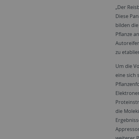
„Der Reis
Diese Pand
bilden die
Pflanze a
Autoreife
zu etablie
Um die Vo
eine sich 
Pflanzenf
Elektronen
Proteinst
die Molek
Ergebnisse
Appressor
weiterer 