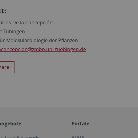
t:
Carlos De la Concepción
ät Tübingen
ür Molekularbiologie der Pflanzen
aconcepcion
@zmbp.uni-tuebingen.de
hare
Angebote
Portale
zustand Netzwerk
ALMA