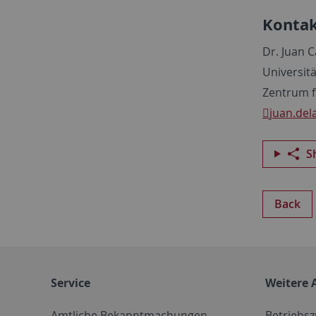
Kontak
Dr. Juan 
Universit
Zentrum f
juan.del
S
Back
Service
Weitere 
Amtliche Bekanntmachungen
Betriebs