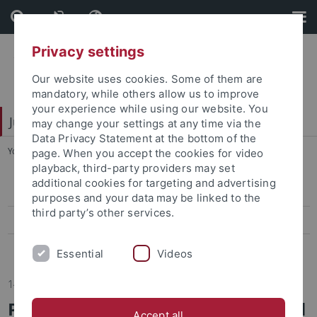
Skip
Skip
to
to
content
footer
Privacy settings
Our website uses cookies. Some of them are
mandatory, while others allow us to improve
your experience while using our website. You
Juristische Fakultät
may change your settings at any time via the
Data Privacy Statement at the bottom of the
You are here:
Startseite
...
Berichte
page. When you accept the cookies for video
playback, third-party providers may set
additional cookies for targeting and advertising
Informationen/Mitteilungen
purposes and your data may be linked to the
third party’s other services.
Termine
Berichte
Essential
Videos
14.02.2024
Prof. Dr. Dr. h.c. Wernhard Möschel
Accept all