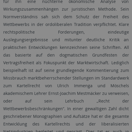
für ihn eine nüchterne ökonomische Analyse von
Wirkungszusammenhängen zur juristischen Methode. Sein
Normverständnis sah sich dem Schutz der Freiheit des
Wettbewerbs in der ordoliberalen Tradition verpflichtet. Klare
rechtspolitische Forderungen, eindeutige
Auslegungsergebnisse und mitunter deutliche Kritik an
praktischen Entwicklungen kennzeichnen seine Schriften. All
das basierte auf den dogmatischen Grundfesten der
Vertragsfreiheit als Fokuspunkt der Marktwirtschaft. Lediglich
beispielhaft ist auf seine grundlegende Kommentierung zum
Missbrauch marktbeherrschender Stellungen im Standardwerk
zum Kartellrecht von Ulrich Immenga und Möschels
akademischem Lehrer Ernst-Joachim Mestmäcker zu verweisen,
oder auf sein Lehrbuch „Recht der
Wettbewerbsbeschränkungen“. In einer gewaltigen Zahl dicht
geschriebener Monographien und Aufsätze hat er die gesamte
Entwicklung des Kartellrechts und der liberalisierten
Netzindustrien begleitet und geprägt. Dies tat er auch in