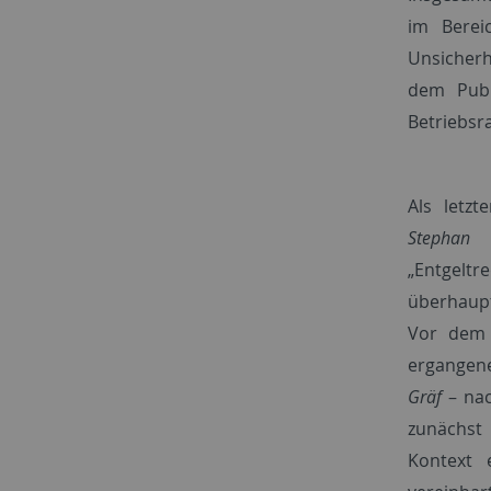
im Berei
Unsicherh
dem Publ
Betriebsr
Als letz
Stephan 
„Entgeltr
überhaupt
Vor dem 
ergangen
Gräf
– nac
zunächst
Kontext e