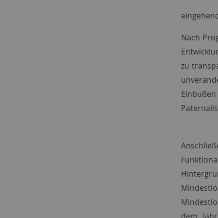
eingehend
Nach Prog
Entwicklu
zu transp
unverände
Einbußen
Paternali
Anschließ
Funktion
Hinterg
Mindes
Mindestl
dem Jahr