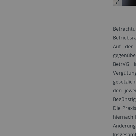
Betracht
Betriebsra
Auf der 
gegenüber
BetrVG i
Vergütun
gesetzlic
den jewei
Begünstigu
Die Praxi
hiernach 
Änderunge
Insgesamt