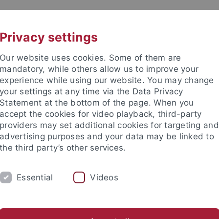
UNI A-Z
KONTAKT
Privacy settings
Our website uses cookies. Some of them are
mandatory, while others allow us to improve your
experience while using our website. You may change
your settings at any time via the Data Privacy
Statement at the bottom of the page. When you
accept the cookies for video playback, third-party
providers may set additional cookies for targeting and
advertising purposes and your data may be linked to
the third party’s other services.
HUNG
LEHRSTÜHLE UND PERSONEN
E
Essential
Videos
tuelles
Standort
e Fakultät
Fakultät
Aktuelles
Berichte