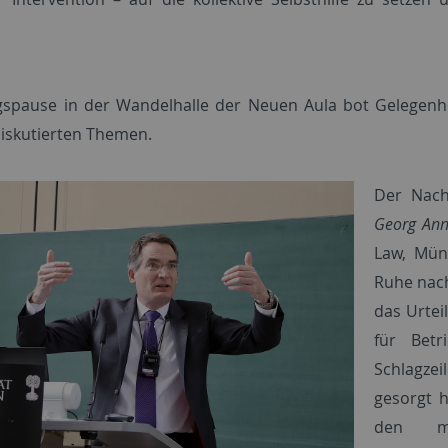
.
gspause in der Wandelhalle der Neuen Aula bot Gelegenh
diskutierten Themen.
Der Nach
Georg An
Law, Mün
Ruhe nach
das Urtei
für Betr
Schlagzei
gesorgt h
den ma