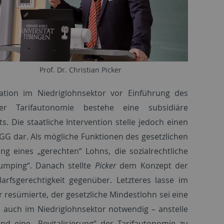
Prof. Dr. Christian Picker
ation im Niedriglohnsektor vor Einführung des
er Tarifautonomie bestehe eine subsidiäre
 Die staatliche Intervention stelle jedoch einen
 3 GG dar. Als mögliche Funktionen des gesetzlichen
g eines „gerechten“ Lohns, die sozialrechtliche
dumping“. Danach stellte
Picker
dem Konzept der
darfsgerechtigkeit gegenüber. Letzteres lasse im
 resümierte, der gesetzliche Mindestlohn sei eine
de auch im Niedriglohnsektor notwendig – anstelle
 und eine „Revitalisierung“ der Tarifautonomie zu