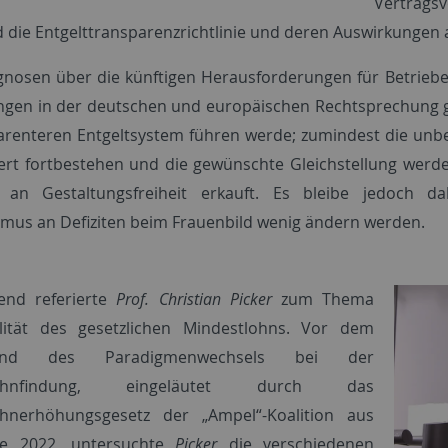
Vertrags
 die Entgelttransparenzrichtlinie und deren Auswirkungen 
nosen über die künftigen Herausforderungen für Betriebe
ngen in der deutschen und europäischen Rechtsprechung 
arenteren Entgeltsystem führen werde; zumindest die unb
rt fortbestehen und die gewünschte Gleichstellung werde
 an Gestaltungsfreiheit erkauft. Es bleibe jedoch dab
smus an Defiziten beim Frauenbild wenig ändern werden.
end referierte
Prof. Christian Picker
zum Thema
alität des gesetzlichen Mindestlohns. Vor dem
rund des Paradigmenwechsels bei der
tlohnfindung, eingeläutet durch das
ohnerhöhungsgesetz der „Ampel“-Koalition aus
e 2022, untersuchte
Picker
die verschiedenen