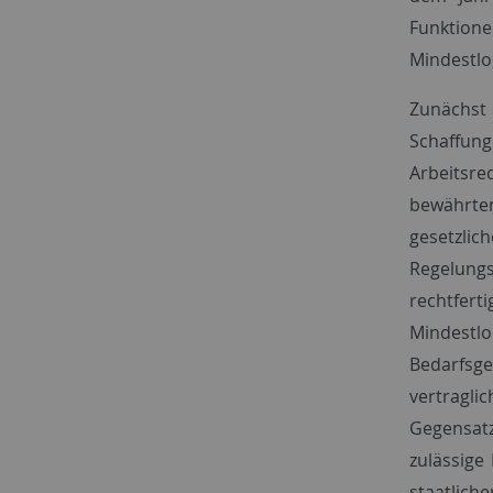
Funktion
Mindestlo
Zunächst
Schaffun
Arbeitsr
bewährte
gesetzli
Regelungs
rechtferti
Mindestlo
Bedarfsge
vertragli
Gegensatz
zulässige
staatlich