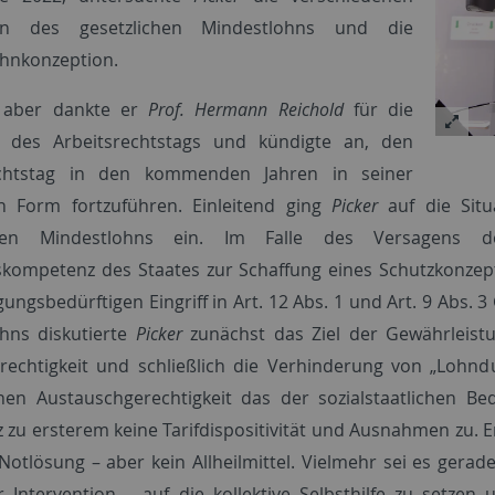
en des gesetzlichen Mindestlohns und die
hnkonzeption.
 aber dankte er
Prof. Hermann Reichold
für die
g des Arbeitsrechtstags und kündigte an, den
echtstag in den kommenden Jahren in seiner
n Form fortzuführen. Einleitend ging
Picker
auf die Situ
chen Mindestlohns ein. Im Falle des Versagens d
kompetenz des Staates zur Schaffung eines Schutzkonzepts.
gungsbedürftigen Eingriff in Art. 12 Abs. 1 und Art. 9 Abs.
hns diskutierte
Picker
zunächst das Ziel der Gewährleistun
rechtigkeit und schließlich die Verhinderung von „Lohn
chen Austauschgerechtigkeit das der sozialstaatlichen Be
 zu ersterem keine Tarifdispositivität und Ausnahmen zu. Er
 Notlösung – aber kein Allheilmittel. Vielmehr sei es gera
er Intervention – auf die kollektive Selbsthilfe zu setzen