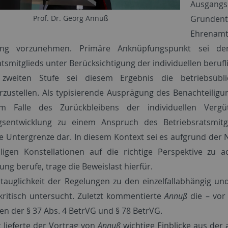
Ausgangs
Grundents
Prof. Dr. Georg Annuß
Ehrenamts
ung vorzunehmen. Primäre Anknüpfungspunkt sei der 
tsmitglieds unter Berücksichtigung der individuellen berufl
zweiten Stufe sei diesem Ergebnis die betriebsübli
zustellen. Als typisierende Ausprägung des Benachteiligun
m Falle des Zurückbleibens der individuellen Vergüt
gsentwicklung zu einem Anspruch des Betriebsratsmitg
he Untergrenze dar. In diesem Kontext sei es aufgrund der
ligen Konstellationen auf die richtige Perspektive zu 
ng berufe, trage die Beweislast hierfür.
stauglichkeit der Regelungen zu den einzelfallabhängig u
kritisch untersucht. Zuletzt kommentierte
Annuß
die – vor
n der § 37 Abs. 4 BetrVG und § 78 BetrVG.
 lieferte der Vortrag von
Annuß
wichtige Einblicke aus der 