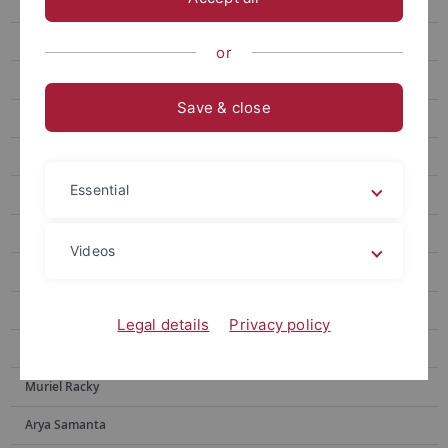
Julia Brugger
Sebastian Franz
or
Sebastian N. Höpker
Save & close
Nabeela Sadaf
Elisa Ziegler
Essential
Valdir F. Novello
Moritz Adam
Videos
Tyler Houston
Yingxin Li
Legal details
Privacy policy
Yotam Menachem
Muriel Racky
Arya Samanta