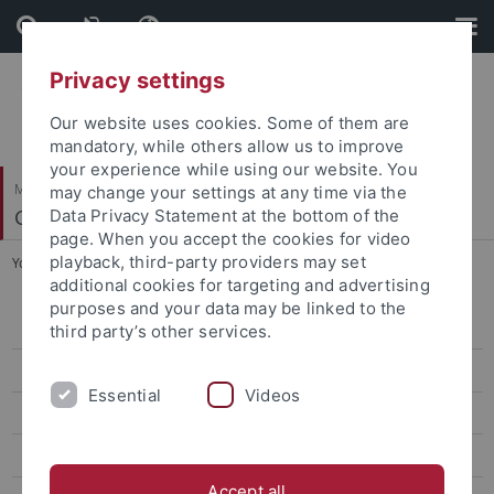
Skip
Skip
to
to
content
footer
Privacy settings
Our website uses cookies. Some of them are
mandatory, while others allow us to improve
your experience while using our website. You
Mathematisch-Naturwissenschaftliche Fakultät
may change your settings at any time via the
Geo- und Umweltnaturwissenschaften
Data Privacy Statement at the bottom of the
page. When you accept the cookies for video
playback, third-party providers may set
You are here:
Startseite
...
Armelle Ballian
additional cookies for targeting and advertising
purposes and your data may be linked to the
Kira Rehfeld
third party’s other services.
Markus Maisch
Essential
Videos
Armelle Ballian
Jean-Philippe Baudouin
Accept all