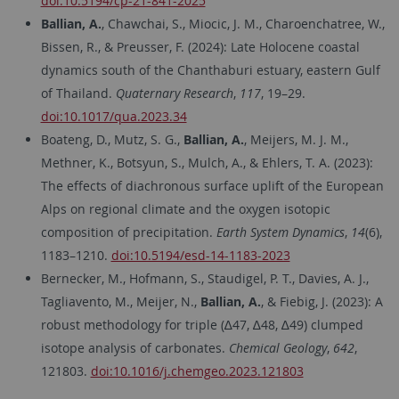
doi:10.5194/cp-21-841-2025
Ballian, A.
, Chawchai, S., Miocic, J. M., Charoenchatree, W.,
Bissen, R., & Preusser, F. (2024): Late Holocene coastal
dynamics south of the Chanthaburi estuary, eastern Gulf
of Thailand.
Quaternary Research
,
117
, 19–29.
doi:10.1017/qua.2023.34
Boateng, D., Mutz, S. G.,
Ballian, A.
, Meijers, M. J. M.,
Methner, K., Botsyun, S., Mulch, A., & Ehlers, T. A. (2023):
The effects of diachronous surface uplift of the European
Alps on regional climate and the oxygen isotopic
composition of precipitation.
Earth System Dynamics
,
14
(6),
1183–1210.
doi:10.5194/esd-14-1183-2023
Bernecker, M., Hofmann, S., Staudigel, P. T., Davies, A. J.,
Tagliavento, M., Meijer, N.,
Ballian, A.
, & Fiebig, J. (2023): A
robust methodology for triple (∆47, ∆48, ∆49) clumped
isotope analysis of carbonates.
Chemical Geology
,
642
,
121803.
doi:10.1016/j.chemgeo.2023.121803