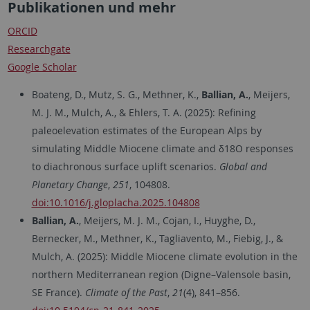
Publikationen und mehr
ORCID
Researchgate
Google Scholar
Boateng, D., Mutz, S. G., Methner, K.,
Ballian, A.
, Meijers,
M. J. M., Mulch, A., & Ehlers, T. A. (2025): Refining
paleoelevation estimates of the European Alps by
simulating Middle Miocene climate and δ18O responses
to diachronous surface uplift scenarios.
Global and
Planetary Change
,
251
, 104808.
doi:10.1016/j.gloplacha.2025.104808
Ballian, A.
, Meijers, M. J. M., Cojan, I., Huyghe, D.,
Bernecker, M., Methner, K., Tagliavento, M., Fiebig, J., &
Mulch, A. (2025): Middle Miocene climate evolution in the
northern Mediterranean region (Digne–Valensole basin,
SE France).
Climate of the Past
,
21
(4), 841–856.