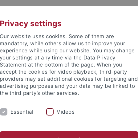
UNI A-Z
KONTAKT
Privacy settings
Our website uses cookies. Some of them are
mandatory, while others allow us to improve your
experience while using our website. You may change
your settings at any time via the Data Privacy
Statement at the bottom of the page. When you
akultät
accept the cookies for video playback, third-party
sche Rohstoffe
providers may set additional cookies for targeting and
advertising purposes and your data may be linked to
the third party’s other services.
Essential
Videos
ARBEITSGRUPPE
MITARBEITER
Benjamin F. Walter
Dominic Raisch
Andreja Ladišić