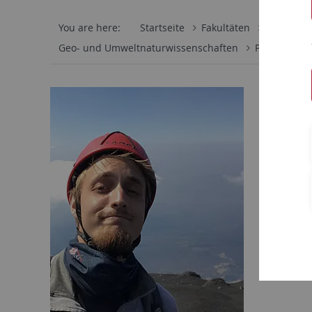
You are here:
Startseite
Fakultäten
Mathemati
Geo- und Umweltnaturwissenschaften
Petrologie 