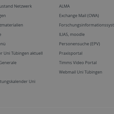
zustand Netzwerk
ALMA
gen
Exchange Mail (OWA)
zmaterialien
Forschungsinformationssyst
e
ILIAS, moodle
enü
Personensuche (EPV)
r Uni Tübingen aktuell
Praxisportal
Generale
Timms Video Portal
Webmail Uni Tübingen
ltungskalender Uni