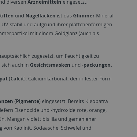
nd diversen
Arzneimitteln
eingesetzt.
tiften
und
Nagellacken
ist das
Glimmer
-Mineral
d UV-stabil und aufgrund ihrer plättchenförmigen
mmerpartikel mit einem Goldglanz (auch als
hauptsächlich zugesetzt, um Feuchtigkeit zu
 sich auch in
Gesichtsmasken
und -
packungen
.
pat
(
Calcit
), Calciumkarbonat, der in fester Form
anzen
(
Pigmente
) eingesetzt. Bereits Kleopatra
liefern Eisenoxide und -hydroxide rote, orange,
, Mangan violett bis lila und gemahlener
 von Kaolinit, Sodaasche, Schwefel und