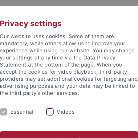
UNI A-Z
KONTAKT
Privacy settings
Our website uses cookies. Some of them are
mandatory, while others allow us to improve your
experience while using our website. You may change
your settings at any time via the Data Privacy
Statement at the bottom of the page. When you
akultät
accept the cookies for video playback, third-party
schaften
providers may set additional cookies for targeting and
advertising purposes and your data may be linked to
the third party’s other services.
Essential
Videos
RSCHUNG
ARBEITSGRUPPEN
SAMMLU
ng
Kartensammlung
Museum Alte Kulturen