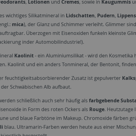
eodorants
,
Lotionen
und
Cremes
, sowie in
Kaugummis
u
es wichtiges Silikatmineral in
Lidschatten
,
Pudern
,
Lippens
engl.:
mica
), der Glanz und Schimmer verleiht. Glimmer sin
auftragbar. Überzogen mit Eisenoxiden funkeln kleinste Gli
ackierung inder Automobilindustrie!).
ineral
Kaolinit
- ein Aluminiumsilikat - wird den Kosmetika 
n. Kaolinit und ein anders Tonmineral, der Bentonit, finden
er feuchtigkeitsabsorbierender Zusatz ist gepulverter
Kalks
n der Schwäbischen Alb aufbaut.
werden schließlich auch sehr häufig als
farbgebende Subst
isenoxide in Form des roten Ockers als
Rouge
. Heutzutage 
aune und blaue Farbtöne im Makeup. Chromoxide färben grün
li
blau. Ultramarin-Farben werden heute aus einer Mischung
künstlich hergestellt.