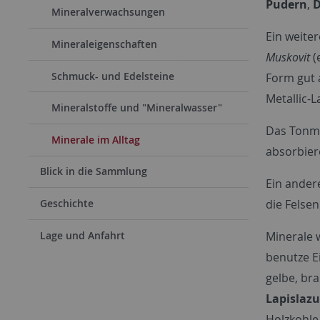
Pudern
,
D
Mineralverwachsungen
Ein weiter
Mineraleigenschaften
Muskovit
(
Schmuck- und Edelsteine
Form gut 
Metallic-L
Mineralstoffe und "Mineralwasser"
Das Tonm
Minerale im Alltag
absorbiere
Blick in die Sammlung
Ein ander
die Felse
Geschichte
Lage und Anfahrt
Minerale 
benutze E
gelbe, br
Lapislazu
Holzkohle 