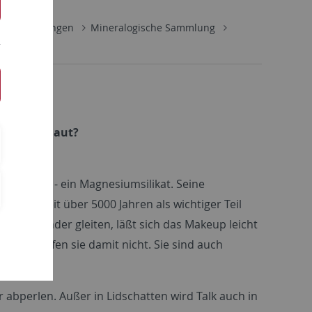
Sammlungen
Mineralogische Sammlung
metik geschaut?
nthalten!
neral
Talk
- ein Magnesiumsilikat. Seine
schon seit über 5000 Jahren als wichtiger Teil
übereinander gleiten, läßt sich das Makeup leicht
d verstopfen sie damit nicht. Sie sind auch
 abperlen. Außer in Lidschatten wird Talk auch in