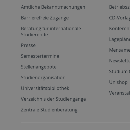
Amtliche Bekanntmachungen
Betriebs
Barrierefreie Zugänge
CD-Vorla
Beratung für internationale
Konferen
Studierende
Lageplän
Presse
Mensam
Semestertermine
Newslette
Stellenangebote
Studium 
Studienorganisation
Unishop
Universitätsbibliothek
Veransta
Verzeichnis der Studiengänge
Zentrale Studienberatung