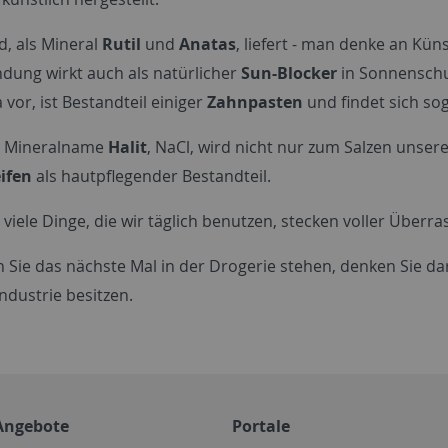
d, als Mineral
Rutil
und
Anatas
, liefert - man denke an Kü
ndung wirkt auch als natürlicher
Sun-Blocker
in Sonnenschut
vor, ist Bestandteil einiger
Zahnpasten
und findet sich so
, Mineralname
Halit
, NaCl, wird nicht nur zum Salzen unsere
eifen
als hautpflegender Bestandteil.
 viele Dinge, die wir täglich benutzen, stecken voller Über
n Sie das nächste Mal in der Drogerie stehen, denken Sie d
ndustrie besitzen.
Angebote
Portale