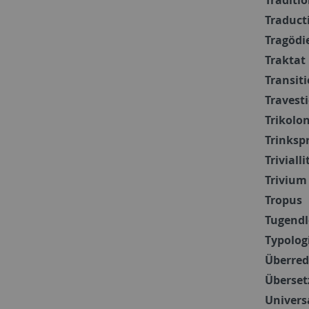
Traduct
Tragödi
Traktat
Transiti
Travesti
Trikolo
Trinkspr
Triviall
Trivium
Tropus
Tugendl
Typolog
Überred
Überse
Univers