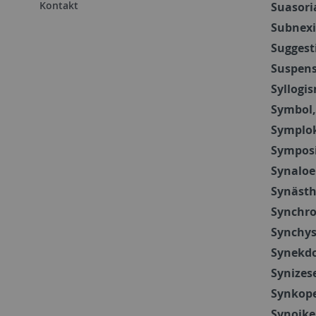
Kontakt
Suasori
Subnex
Suggest
Suspens
Syllogi
Symbol
Symplo
Sympos
Synalo
Synästh
Synchro
Synchy
Synekd
Synizes
Synkop
Synoike