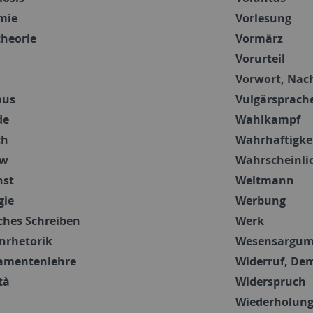
mie
Vorlesung
heorie
Vormärz
Vorurteil
Vorwort, Nac
mus
Vulgärsprach
de
Wahlkampf
ch
Wahrhaftigke
ow
Wahrscheinlic
nst
Weltmann
gie
Werbung
ches Schreiben
Werk
nrhetorik
Wesensargum
amentenlehre
Widerruf, De
tà
Widerspruch
Wiederholun