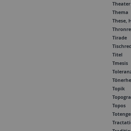
Theater
Thema
These, 
Thronr
Tirade
Tischre
Titel
Tmesis
Toleran
Tönerhe
Topik
Topogra
Topos
Totenge
Tractati
Traditi