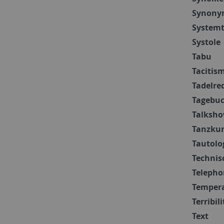
Synony
Systemt
Systole
Tabu
Tacitis
Tadelre
Tagebu
Talksh
Tanzku
Tautolo
Technis
Telepho
Temper
Terribili
Text