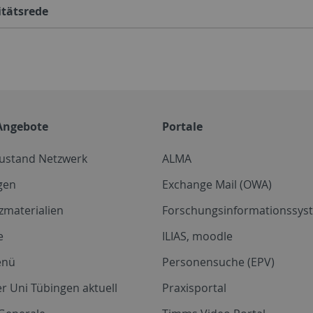
itätsrede
Angebote
Portale
zustand Netzwerk
ALMA
gen
Exchange Mail (OWA)
zmaterialien
Forschungsinformationssyst
e
ILIAS, moodle
enü
Personensuche (EPV)
r Uni Tübingen aktuell
Praxisportal