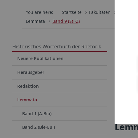
You are here:
Startseite
Fakultäten
Philosoph
Lemmata
Band 9 (Sti-Z)
Historisches Wörterbuch der Rhetorik
Neuere Publikationen
Herausgeber
Redaktion
Lemmata
Band 1 (A-Bib)
Lemm
Band 2 (Bie-Eul)