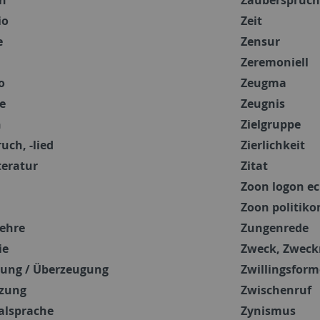
io
Zeit
e
Zensur
Zeremoniell
o
Zeugma
e
Zeugnis
n
Zielgruppe
uch, -lied
Zierlichkeit
iteratur
Zitat
Zoon logon e
Zoon politiko
ehre
Zungenrede
ie
Zweck, Zweck
ung / Überzeugung
Zwillingsform
tzung
Zwischenruf
alsprache
Zynismus