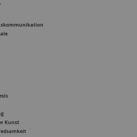
.
nskommunikation
ale
esis
ng
er Kunst
eredsamkeit