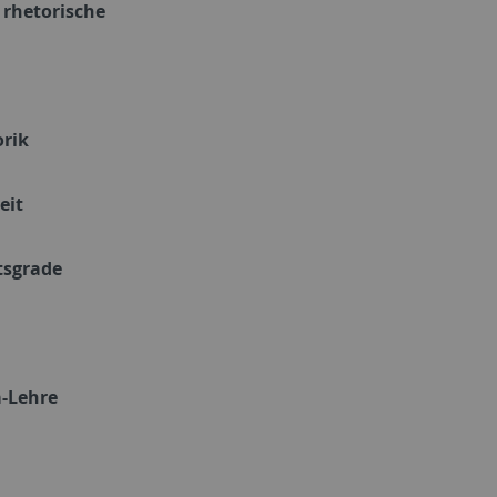
 rhetorische
orik
eit
tsgrade
a-Lehre