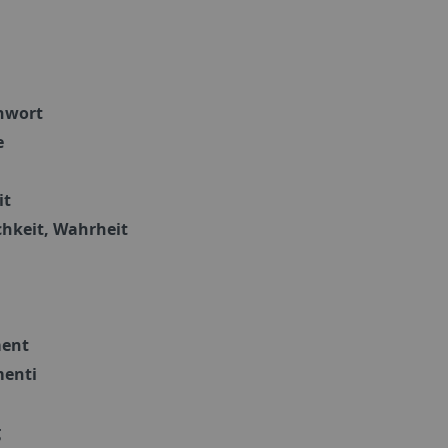
hwort
e
it
hkeit, Wahrheit
ent
menti
g