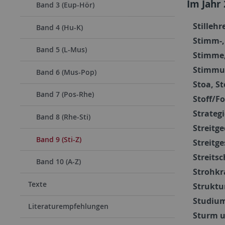
Im Jahr
Band 3 (Eup-Hör)
Stillehre
Band 4 (Hu-K)
Stimm-,
Band 5 (L-Mus)
Stimme
Stimmu
Band 6 (Mus-Pop)
Stoa, S
Band 7 (Pos-Rhe)
Stoff/F
Strategi
Band 8 (Rhe-Sti)
Streitge
Band 9 (Sti-Z)
Streitg
Streitsc
Band 10 (A-Z)
Strohkr
Texte
Struktu
Studiu
Literaturempfehlungen
Sturm 