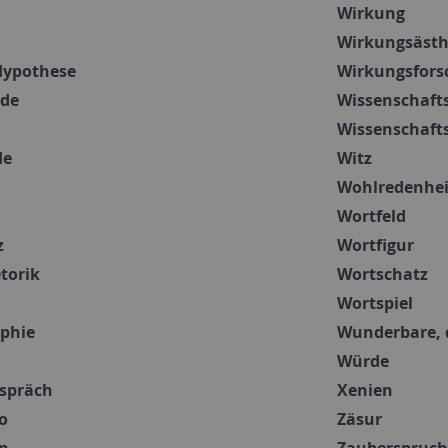
Wirkung
Wirkungsästh
Hypothese
Wirkungsfors
ede
Wissenschafts
Wissenschaft
de
Witz
Wohlredenhei
Wortfeld
z
Wortfigur
torik
Wortschatz
Wortspiel
phie
Wunderbare, 
Würde
spräch
Xenien
o
Zäsur
on
Zauberspruch