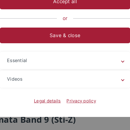
Accept all
ische Fakultät
...
Seminar für Allgemeine Rhetorik
Forsch
or
Save & close
Essential
Videos
Legal details
Privacy policy
ata Band 9 (Sti-Z)