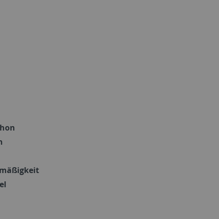
chon
n
mäßigkeit
el