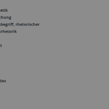
etik
chung
begriff, rhetorischer
srhetorik
t
das