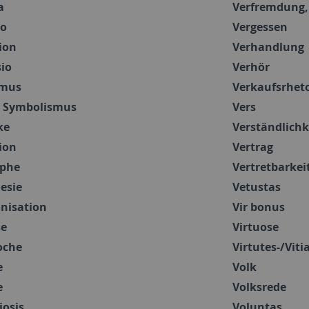
a
Verfremdung,
io
Vergessen
ion
Verhandlung
io
Verhör
smus
Verkaufsrhet
, Symbolismus
Vers
ke
Verständlichk
ion
Vertrag
ephe
Vertretbarkei
esie
Vetustas
nisation
Vir bonus
se
Virtuose
oche
Virtutes-/Viti
e
Volk
e
Volksrede
iosis
Voluntas