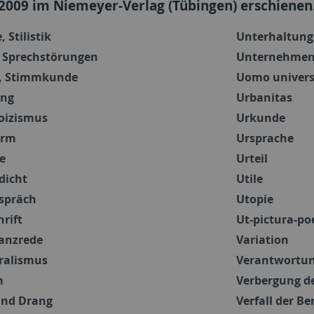
 2009 im Niemeyer-Verlag (Tübingen) erschienen
, Stilistik
Unterhaltung
 Sprechstörungen
Unternehme
, Stimmkunde
Uomo univers
ng
Urbanitas
toizismus
Urkunde
orm
Ursprache
e
Urteil
dicht
Utile
espräch
Utopie
hrift
Ut-pictura-po
anzrede
Variation
ralismus
Verantwortu
m
Verbergung d
und Drang
Verfall der B