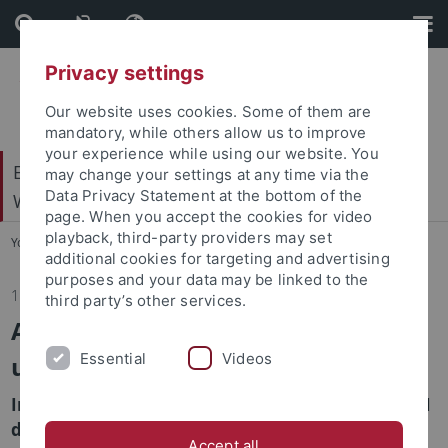
Skip
Skip
to
to
content
footer
Privacy settings
Our website uses cookies. Some of them are
mandatory, while others allow us to improve
your experience while using our website. You
Exzellenzcluster – Maschinelles Lernen für die
may change your settings at any time via the
Data Privacy Statement at the bottom of the
Wissenschaft
page. When you accept the cookies for video
playback, third-party providers may set
You are here:
Startseite
...
Home
additional cookies for targeting and advertising
purposes and your data may be linked to the
11.05.2026
third party’s other services.
Auszeichnung für Philipp Berens
Essential
Videos
und Thomas Euler
Internationales Team erhält für Projekt Eyewire II
den RPB Transformational Team Science Award
Accept all