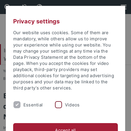
Skip
Skip
to
to
content
footer
Privacy settings
Our website uses cookies. Some of them are
mandatory, while others allow us to improve
your experience while using our website. You
Internationales Zentrum für Ethik in den
may change your settings at any time via the
Data Privacy Statement at the bottom of the
Wissenschaften (IZEW)
page. When you accept the cookies for video
playback, third-party providers may set
You are here:
Startseite
...
additional cookies for targeting and advertising
Biophilosophie & Nachhaltige Entwicklung
purposes and your data may be linked to the
third party’s other services.
Ethische Aspekte im Diskurs um
den geplanten Nationalpark
Essential
Videos
Nordschwarzwald
In dieser von der Forstlichen Versuchsanstalt Baden-
Accept all